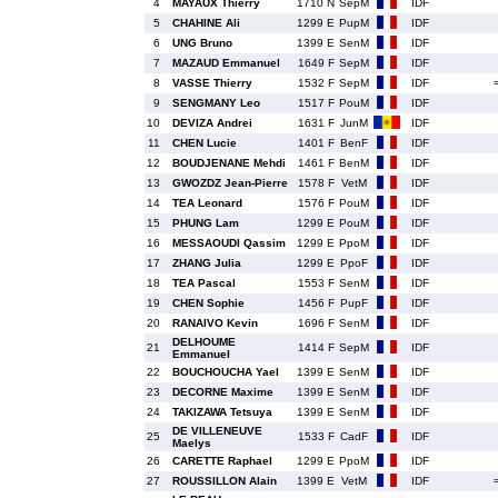
4
MAYAUX Thierry
1710 N
SepM
IDF
5
CHAHINE Ali
1299 E
PupM
IDF
6
UNG Bruno
1399 E
SenM
IDF
7
MAZAUD Emmanuel
1649 F
SepM
IDF
8
VASSE Thierry
1532 F
SepM
IDF
9
SENGMANY Leo
1517 F
PouM
IDF
10
DEVIZA Andrei
1631 F
JunM
IDF
11
CHEN Lucie
1401 F
BenF
IDF
12
BOUDJENANE Mehdi
1461 F
BenM
IDF
13
GWOZDZ Jean-Pierre
1578 F
VetM
IDF
14
TEA Leonard
1576 F
PouM
IDF
15
PHUNG Lam
1299 E
PouM
IDF
16
MESSAOUDI Qassim
1299 E
PpoM
IDF
17
ZHANG Julia
1299 E
PpoF
IDF
18
TEA Pascal
1553 F
SenM
IDF
19
CHEN Sophie
1456 F
PupF
IDF
20
RANAIVO Kevin
1696 F
SenM
IDF
DELHOUME
21
1414 F
SepM
IDF
Emmanuel
22
BOUCHOUCHA Yael
1399 E
SenM
IDF
23
DECORNE Maxime
1399 E
SenM
IDF
24
TAKIZAWA Tetsuya
1399 E
SenM
IDF
DE VILLENEUVE
25
1533 F
CadF
IDF
Maelys
26
CARETTE Raphael
1299 E
PpoM
IDF
27
ROUSSILLON Alain
1399 E
VetM
IDF