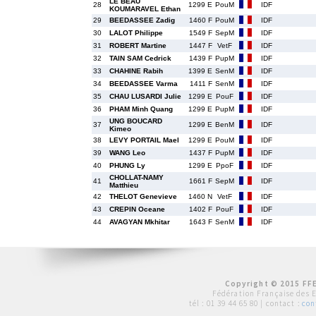
LE BEAU
28
1299 E
PouM
IDF
KOUMARAVEL Ethan
29
BEEDASSEE Zadig
1460 F
PouM
IDF
30
LALOT Philippe
1549 F
SepM
IDF
31
ROBERT Martine
1447 F
VetF
IDF
32
TAIN SAM Cedrick
1439 F
PupM
IDF
33
CHAHINE Rabih
1399 E
SenM
IDF
34
BEEDASSEE Varma
1411 F
SenM
IDF
35
CHAU LUSARDI Julie
1299 E
PouF
IDF
36
PHAM Minh Quang
1299 E
PupM
IDF
UNG BOUCARD
37
1299 E
BenM
IDF
Kimeo
38
LEVY PORTAIL Mael
1299 E
PouM
IDF
39
WANG Leo
1437 F
PupM
IDF
40
PHUNG Ly
1299 E
PpoF
IDF
CHOLLAT-NAMY
41
1661 F
SepM
IDF
Matthieu
42
THELOT Genevieve
1460 N
VetF
IDF
43
CREPIN Oceane
1402 F
PouF
IDF
44
AVAGYAN Mkhitar
1643 F
SenM
IDF
Copyright © 2015 FFE
Fédération Française des 
tél :
01 39 44 65 80
| contact :
con