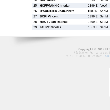
24
BUE Herve
1399 E
SepM
25
HOFFMANN Christian
1399 E
VetM
26
D'AUDIGIER Jean-Pierre
1600 N
SepM
27
BORI Vincent
1399 E
SenM
28
HAUT Jean-Raphael
1399 E
SepM
29
FAURE Nicolas
1553 F
SenM
Copyright © 2015 FFE
Fédération Française des 
tél :
01 39 44 65 80
| contact :
con