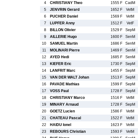
4
CHRISTIANY Theo
1555 F
CadM
5
JENVRIN Gerard
1652 F
VetM
6
PUCHER Daniel
1569 F
VetM
7
LUPFER Anny
1512 F
VetF
8
BILLON Olivier
1529 F
SepM
9
AILLERIE Hugo
1600 F
SenM
10
SAMUEL Martin
1686 F
SenM
11
MOLINARI Pierre
1469 F
SenM
12
AYED Hedi
1685 F
SenM
13
KIEFER Eric
1730 F
SepM
14
LANFRIT Marc
1455 F
SepM
15
VAN DER WALT Johan
1513 F
SepM
16
PAVADE Mathias
1599 F
SepM
17
VOSS Paul
1728 F
SepM
18
CHRISTIANY Marco
1516 F
VetM
19
MINARY Arnaud
1728 F
SepM
20
GOETZ Lucien
1586 F
VetM
21
CHATEAU Pascal
1522 F
VetM
22
HAIDU Ionel
1623 F
VetM
23
REBOURS Christian
1593 F
VetM