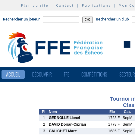
Plan du site
|
Contact
|
Publications
|
Mon C
Rechercher un joueur
Rechercher un club
ACCUEIL
DÉCOUVRIR
FFE
COMPÉTITIONS
SECTEU
Tournoi i
Clas
Pl
Nom
Elo
Cat.
1
GERNOLLE Lionel
1723 F
SepM
2
DAVID Dorian-Ciprian
1778 F
SenM
3
GALICHET Marc
1685 F
SepM