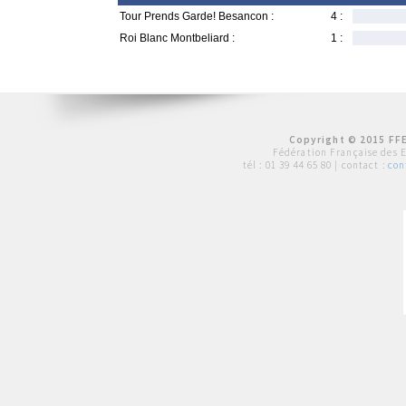
Tour Prends Garde! Besancon :
4 :
Roi Blanc Montbeliard :
1 :
Copyright © 2015 FFE
Fédération Française des 
tél :
01 39 44 65 80
| contact :
con