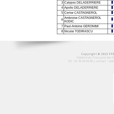
3
Calypso DELADERRIERE
4
Apollo DELADERRIERE
5
Cerise CASTAGNEROL
Ambroise CASTAGNEROL
6
KODIC
7
Paul-Antoine GERONIMI
8
Niculai TODIRASCU
Copyright © 2015 FFE
Fédération Française des 
tél :
01 39 44 65 80
| contact :
con