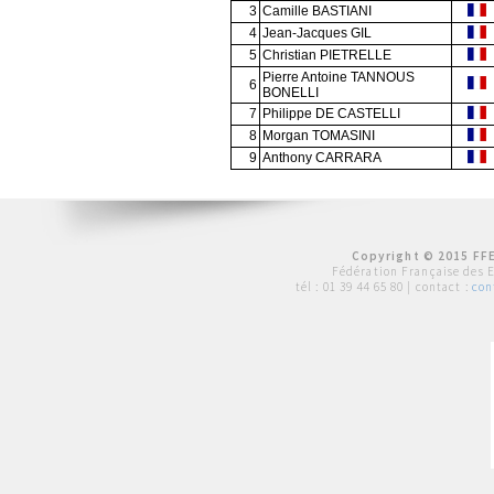
3
Camille BASTIANI
4
Jean-Jacques GIL
5
Christian PIETRELLE
Pierre Antoine TANNOUS
6
BONELLI
7
Philippe DE CASTELLI
8
Morgan TOMASINI
9
Anthony CARRARA
Copyright © 2015 FFE
Fédération Française des 
tél :
01 39 44 65 80
| contact :
con