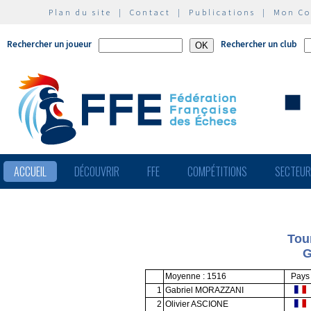
Plan du site
|
Contact
|
Publications
|
Mon C
Rechercher un joueur
Rechercher un club
ACCUEIL
DÉCOUVRIR
FFE
COMPÉTITIONS
SECTEU
Tou
G
Moyenne : 1516
Pays
1
Gabriel MORAZZANI
2
Olivier ASCIONE