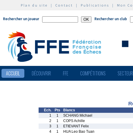
Plan du site
|
Contact
|
Publications
|
Mon C
Rechercher un joueur
Rechercher un club
ACCUEIL
DÉCOUVRIR
FFE
COMPÉTITIONS
SECTEU
R
Ech.
Pts
Blancs
1
1
SCHANG Michael
2
1
COPS Achille
3
1
ETIEVANT Felix
4
1
HUA Leo Bao Tuan