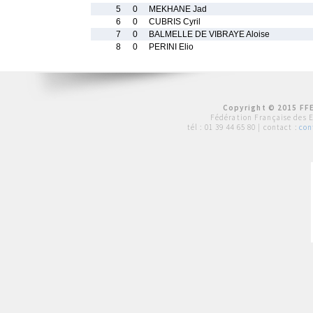
5
0
MEKHANE Jad
6
0
CUBRIS Cyril
7
0
BALMELLE DE VIBRAYE Aloise
8
0
PERINI Elio
Copyright © 2015 FFE
Fédération Française des 
tél :
01 39 44 65 80
| contact :
con