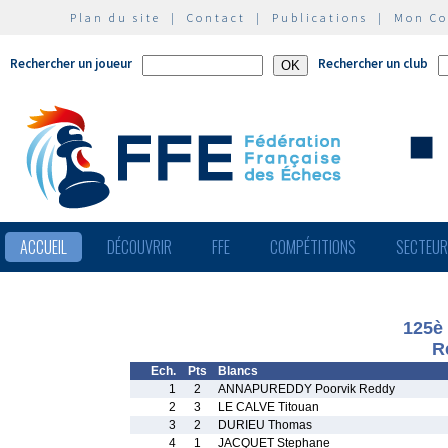
Plan du site
|
Contact
|
Publications
|
Mon C
Rechercher un joueur
Rechercher un club
ACCUEIL
DÉCOUVRIR
FFE
COMPÉTITIONS
SECTEU
125è
R
Ech.
Pts
Blancs
1
2
ANNAPUREDDY Poorvik Reddy
2
3
LE CALVE Titouan
3
2
DURIEU Thomas
4
1
JACQUET Stephane