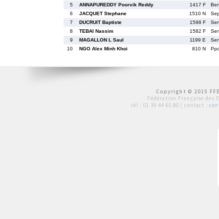
5
ANNAPUREDDY Poorvik Reddy
1417 F
Be
6
JACQUET Stephane
1510 N
Se
7
DUCRUIT Baptiste
1598 F
Se
8
TEBAI Nassim
1582 F
Se
9
MAGALLON L Saul
1199 E
Se
10
NGO Alex Minh Khoi
810 N
Pp
Copyright © 2015 FFE
Fédération Française des 
tél :
01 39 44 65 80
| contact :
con