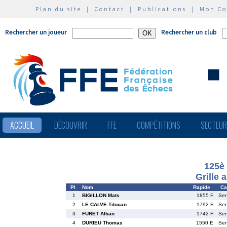
Plan du site
|
Contact
|
Publications
|
Mon C
Rechercher un joueur
Rechercher un club
ACCUEIL
DÉCOUVRIR
FFE
COMPÉTITIONS
SECTEU
125è
Grille 
Pl
Nom
Rapide
Ca
1
BIGILLON Mats
1855 F
Se
2
LE CALVE Titouan
1792 F
Se
3
FURET Alban
1742 F
Se
4
DURIEU Thomas
1550 E
Se