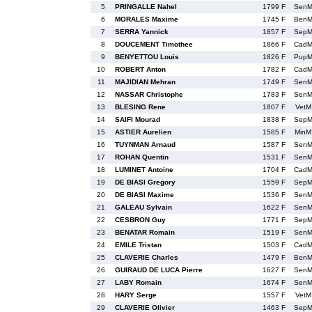
5
PRINGALLE Nahel
1799 F
Sen
6
MORALES Maxime
1745 F
Ben
7
SERRA Yannick
1857 F
Sep
8
DOUCEMENT Timothee
1866 F
Cad
9
BENYETTOU Louis
1826 F
Pup
10
ROBERT Anton
1782 F
Cad
11
MAJIDIAN Mehran
1749 F
Sen
12
NASSAR Christophe
1783 F
Sen
13
BLESING Rene
1807 F
VetM
14
SAIFI Mourad
1838 F
Sep
15
ASTIER Aurelien
1585 F
MinM
16
TUYNMAN Arnaud
1587 F
Sen
17
ROHAN Quentin
1531 F
Sen
18
LUMINET Antoine
1704 F
Cad
19
DE BIASI Gregory
1559 F
Sep
20
DE BIASI Maxime
1536 F
Sen
21
GALEAU Sylvain
1622 F
Sen
22
CESBRON Guy
1771 F
Sep
23
BENATAR Romain
1519 F
Sen
24
EMILE Tristan
1503 F
Cad
25
CLAVERIE Charles
1479 F
Ben
26
GUIRAUD DE LUCA Pierre
1627 F
Sen
27
LABY Romain
1674 F
Sen
28
HARY Serge
1557 F
VetM
29
CLAVERIE Olivier
1463 F
Sep