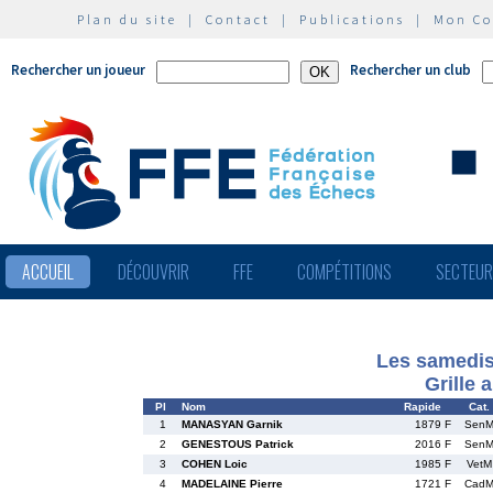
Plan du site
|
Contact
|
Publications
|
Mon C
Rechercher un joueur
Rechercher un club
ACCUEIL
DÉCOUVRIR
FFE
COMPÉTITIONS
SECTEU
Les samedis
Grille 
Pl
Nom
Rapide
Cat.
1
MANASYAN Garnik
1879 F
Sen
2
GENESTOUS Patrick
2016 F
Sen
3
COHEN Loic
1985 F
VetM
4
MADELAINE Pierre
1721 F
Cad