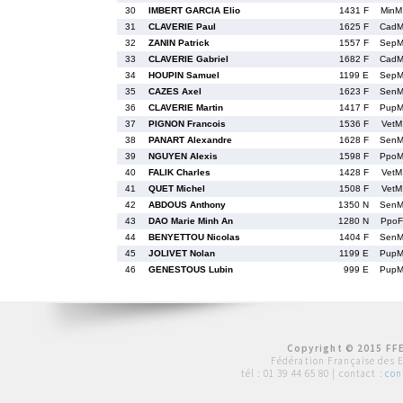
30
IMBERT GARCIA Elio
1431 F
MinM
31
CLAVERIE Paul
1625 F
Cad
32
ZANIN Patrick
1557 F
Sep
33
CLAVERIE Gabriel
1682 F
Cad
34
HOUPIN Samuel
1199 E
Sep
35
CAZES Axel
1623 F
Sen
36
CLAVERIE Martin
1417 F
Pup
37
PIGNON Francois
1536 F
VetM
38
PANART Alexandre
1628 F
Sen
39
NGUYEN Alexis
1598 F
Ppo
40
FALIK Charles
1428 F
VetM
41
QUET Michel
1508 F
VetM
42
ABDOUS Anthony
1350 N
Sen
43
DAO Marie Minh An
1280 N
PpoF
44
BENYETTOU Nicolas
1404 F
Sen
45
JOLIVET Nolan
1199 E
Pup
46
GENESTOUS Lubin
999 E
Pup
Copyright © 2015 FFE
Fédération Française des 
tél :
01 39 44 65 80
| contact :
con