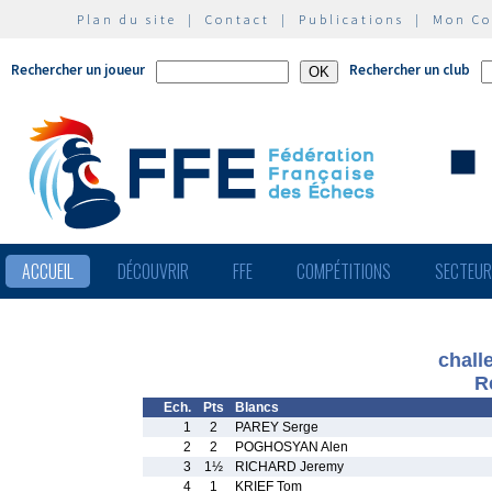
Plan du site
|
Contact
|
Publications
|
Mon C
Rechercher un joueur
Rechercher un club
ACCUEIL
DÉCOUVRIR
FFE
COMPÉTITIONS
SECTEU
chall
R
Ech.
Pts
Blancs
1
2
PAREY Serge
2
2
POGHOSYAN Alen
3
1½
RICHARD Jeremy
4
1
KRIEF Tom