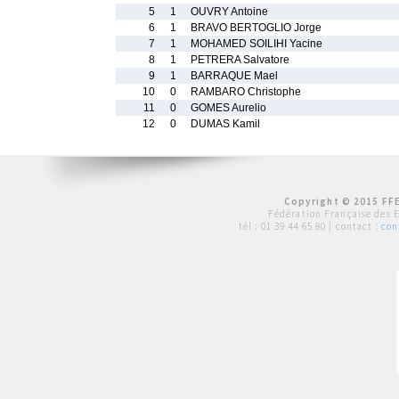
5
1
OUVRY Antoine
6
1
BRAVO BERTOGLIO Jorge
7
1
MOHAMED SOILIHI Yacine
8
1
PETRERA Salvatore
9
1
BARRAQUE Mael
10
0
RAMBARO Christophe
11
0
GOMES Aurelio
12
0
DUMAS Kamil
Copyright © 2015 FFE
Fédération Française des 
tél :
01 39 44 65 80
| contact :
con