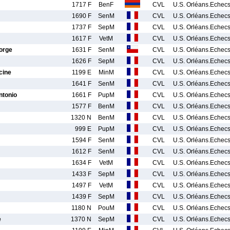
1717 F
BenF
CVL
U.S. Orléans.Echec
1690 F
SenM
CVL
U.S. Orléans.Echec
1737 F
SepM
CVL
U.S. Orléans.Echec
1617 F
VetM
CVL
U.S. Orléans.Echec
orge
1631 F
SenM
CVL
U.S. Orléans.Echec
1626 F
SepM
CVL
U.S. Orléans.Echec
cine
1199 E
MinM
CVL
U.S. Orléans.Echec
1641 F
SenM
CVL
U.S. Orléans.Echec
tonio
1661 F
PupM
CVL
U.S. Orléans.Echec
1577 F
BenM
CVL
U.S. Orléans.Echec
1320 N
BenM
CVL
U.S. Orléans.Echec
999 E
PupM
CVL
U.S. Orléans.Echec
1594 F
SenM
CVL
U.S. Orléans.Echec
1612 F
SenM
CVL
U.S. Orléans.Echec
1634 F
VetM
CVL
U.S. Orléans.Echec
1433 F
SepM
CVL
U.S. Orléans.Echec
1497 F
VetM
CVL
U.S. Orléans.Echec
1439 F
SepM
CVL
U.S. Orléans.Echec
1180 N
PouM
CVL
U.S. Orléans.Echec
e
1370 N
SepM
CVL
U.S. Orléans.Echec