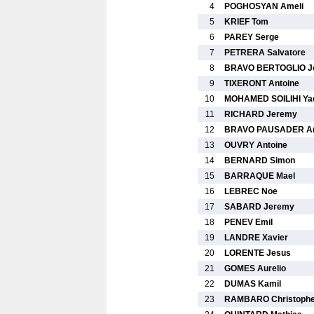
4
POGHOSYAN Ameli
5
KRIEF Tom
6
PAREY Serge
7
PETRERA Salvatore
8
BRAVO BERTOGLIO J
9
TIXERONT Antoine
10
MOHAMED SOILIHI Ya
11
RICHARD Jeremy
12
BRAVO PAUSADER An
13
OUVRY Antoine
14
BERNARD Simon
15
BARRAQUE Mael
16
LEBREC Noe
17
SABARD Jeremy
18
PENEV Emil
19
LANDRE Xavier
20
LORENTE Jesus
21
GOMES Aurelio
22
DUMAS Kamil
23
RAMBARO Christoph