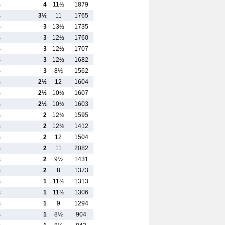
s
4
11½
1879
s
3½
11
1765
s
3
13½
1735
s
3
12½
1760
s
3
12½
1707
s
3
12½
1682
s
3
8½
1562
s
2½
12
1604
s
2½
10½
1607
s
2½
10½
1603
s
2
12½
1595
s
2
12½
1412
s
2
12
1504
s
2
11
2082
s
2
9½
1431
s
2
8
1373
s
1
11½
1313
s
1
11½
1306
s
1
9
1294
s
1
8½
904