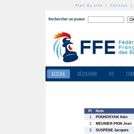
Plan du site
|
Contact
Rechercher un joueur
ACCUEIL
DÉCOUVRIR
FFE
COM
Pl
Nom
1
POGHOSYAN Alen
2
MEUNIER-PION Jean
3
SUSPENE Jacques