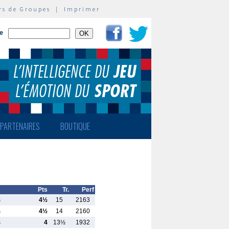
rs de Groupes
|
Imprimer
te
PARTENAIRES
BOUTIQUE
Pts
Tr.
Perf
s
4½
15
2163
s
4½
14
2160
s
4
13½
1932