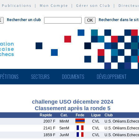
|
Publications
|
Mon Compte
|
Gérer son Club
|
Directeu
Rechercher un club
Rechercher dans le si
PÉTITIONS
SECTEURS
DOCUMENTS
DÉVELOPPEMENT
challenge USO décembre 2024
Classement après la ronde 5
Rapide
Cat.
Fede
Ligue
Club
2007 F
MinM
CVL
U.S. Orléans.Echec
2141 F
SenM
CVL
U.S. Orléans.Echec
1859 F
JunM
CVL
U.S. Orléans.Echec