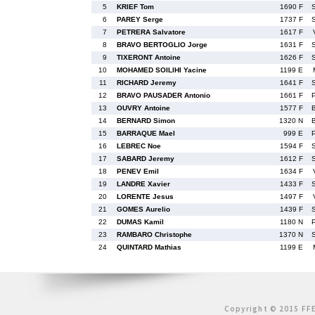
5
KRIEF Tom
1690 F
6
PAREY Serge
1737 F
7
PETRERA Salvatore
1617 F
8
BRAVO BERTOGLIO Jorge
1631 F
9
TIXERONT Antoine
1626 F
10
MOHAMED SOILIHI Yacine
1199 E
11
RICHARD Jeremy
1641 F
12
BRAVO PAUSADER Antonio
1661 F
13
OUVRY Antoine
1577 F
14
BERNARD Simon
1320 N
15
BARRAQUE Mael
999 E
16
LEBREC Noe
1594 F
17
SABARD Jeremy
1612 F
18
PENEV Emil
1634 F
19
LANDRE Xavier
1433 F
20
LORENTE Jesus
1497 F
21
GOMES Aurelio
1439 F
22
DUMAS Kamil
1180 N
23
RAMBARO Christophe
1370 N
24
QUINTARD Mathias
1199 E
Copyright © 2015 FFE