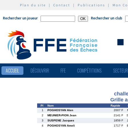
Plan du site
|
Contact
|
Publications
|
Mon C
Rechercher un joueur
Rechercher un club
ACCUEIL
DÉCOUVRIR
FFE
COMPÉTITIONS
SECTEU
chall
Grille 
Pl
Nom
Rapide
1
POGHOSYAN Alen
2007 F
2
MEUNIER-PION Jean
2141 F
3
SUSPENE Jacques
1859 F
4
POGHOSYAN Ameli
1717 F