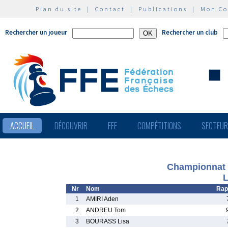
Plan du site
|
Contact
|
Publications
|
Mon C
Rechercher un joueur
Rechercher un club
ACCUEIL
DÉCOUVRIR
FFE
COMPÉTITIONS
SECTEU
Championnat 
L
Nr
Nom
Rap
1
AMIRI Aden
2
ANDREU Tom
3
BOURASS Lisa