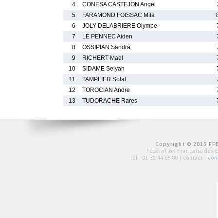
4
CONESA CASTEJON Angel
5
FARAMOND FOISSAC Mila
6
JOLY DELABRIERE Olympe
7
LE PENNEC Aiden
8
OSSIPIAN Sandra
9
RICHERT Mael
10
SIDAME Selyan
11
TAMPLIER Solal
12
TOROCIAN Andre
13
TUDORACHE Rares
Copyright © 2015 FFE
Fédération Française des 
tél :
01 39 44 65 80
| contact :
con