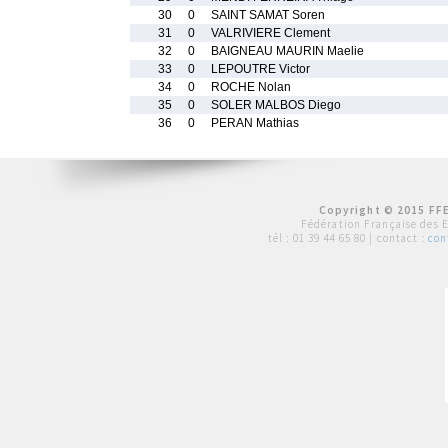
30
0
SAINT SAMAT Soren
31
0
VALRIVIERE Clement
32
0
BAIGNEAU MAURIN Maelie
33
0
LEPOUTRE Victor
34
0
ROCHE Nolan
35
0
SOLER MALBOS Diego
36
0
PERAN Mathias
Copyright © 2015 FFE
Fédération Française des 
tél :
01 39 44 65 80
| contact :
con