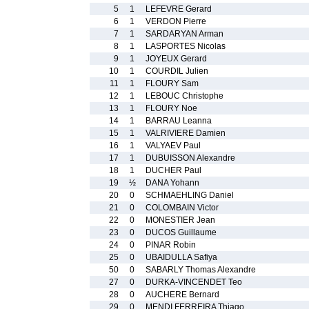
5
1
LEFEVRE Gerard
6
1
VERDON Pierre
7
1
SARDARYAN Arman
8
1
LASPORTES Nicolas
9
1
JOYEUX Gerard
10
1
COURDIL Julien
11
1
FLOURY Sam
12
1
LEBOUC Christophe
13
1
FLOURY Noe
14
1
BARRAU Leanna
15
1
VALRIVIERE Damien
16
1
VALYAEV Paul
17
1
DUBUISSON Alexandre
18
1
DUCHER Paul
19
½
DANA Yohann
20
0
SCHMAEHLING Daniel
21
0
COLOMBAIN Victor
22
0
MONESTIER Jean
23
0
DUCOS Guillaume
24
0
PINAR Robin
25
0
UBAIDULLA Safiya
50
0
SABARLY Thomas Alexandre
27
0
DURKA-VINCENDET Teo
28
0
AUCHERE Bernard
29
0
MENDI FERREIRA Thiago