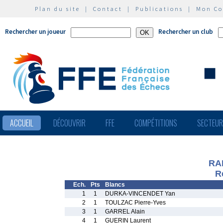
Plan du site
|
Contact
|
Publications
|
Mon C
Rechercher un joueur
Rechercher un club
ACCUEIL
DÉCOUVRIR
FFE
COMPÉTITIONS
SECTEU
RA
R
Ech.
Pts
Blancs
1
1
DURKA-VINCENDET Yan
2
1
TOULZAC Pierre-Yves
3
1
GARREL Alain
4
1
GUERIN Laurent