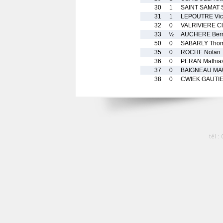
30
1
SAINT SAMAT 
31
1
LEPOUTRE Vic
32
0
VALRIVIERE C
33
½
AUCHERE Ber
50
0
SABARLY Thom
35
0
ROCHE Nolan
36
0
PERAN Mathia
37
0
BAIGNEAU MAU
38
0
CWIEK GAUTIE
tél :