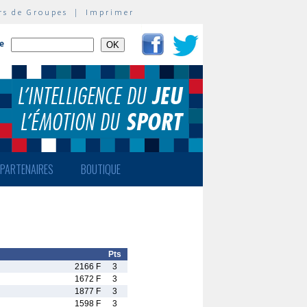
rs de Groupes
|
Imprimer
te
PARTENAIRES
BOUTIQUE
Pts
2166 F
3
1672 F
3
1877 F
3
1598 F
3