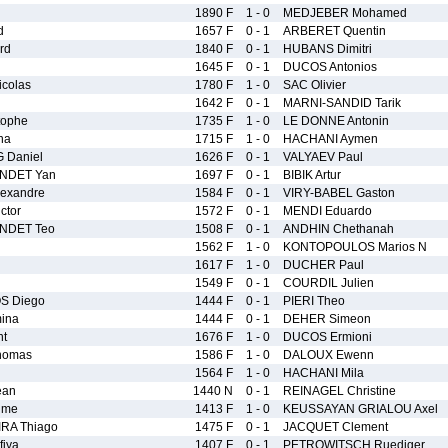
1890 F
1 - 0
MEDJEBER Mohamed
d
1657 F
0 - 1
ARBERET Quentin
rd
1840 F
0 - 1
HUBANS Dimitri
1645 F
0 - 1
DUCOS Antonios
colas
1780 F
1 - 0
SAC Olivier
1642 F
0 - 1
MARNI-SANDID Tarik
tophe
1735 F
1 - 0
LE DONNE Antonin
na
1715 F
1 - 0
HACHANI Aymen
 Daniel
1626 F
0 - 1
VALYAEV Paul
NDET Yan
1697 F
0 - 1
BIBIK Artur
exandre
1584 F
0 - 1
VIRY-BABEL Gaston
ctor
1572 F
0 - 1
MENDI Eduardo
NDET Teo
1508 F
0 - 1
ANDHIN Chethanah
1562 F
1 - 0
KONTOPOULOS Marios N
1617 F
1 - 0
DUCHER Paul
1549 F
0 - 1
COURDIL Julien
S Diego
1444 F
0 - 1
PIERI Theo
ina
1444 F
0 - 1
DEHER Simeon
nt
1676 F
1 - 0
DUCOS Ermioni
homas
1586 F
1 - 0
DALOUX Ewenn
1564 F
1 - 0
HACHANI Mila
ean
1440 N
0 - 1
REINAGEL Christine
ume
1413 F
1 - 0
KEUSSAYAN GRIALOU Axel
RA Thiago
1475 F
0 - 1
JACQUET Clement
iya
1407 F
0 - 1
PETROWITSCH Ruediger