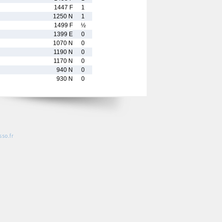
1447 F
1
1250 N
1
1499 F
½
1399 E
0
1070 N
0
1190 N
0
1170 N
0
940 N
0
930 N
0
so.fr