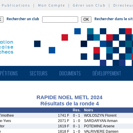
|
Publications
|
Mon Compte
|
Gérer son Club
|
Directeu
Rechercher un club
Rechercher dans le si
PÉTITIONS
SECTEURS
DOCUMENTS
DÉVELOPPEMENT
RAPIDE NOEL METL 2024
Résultats de la ronde 4
Res.
Noirs
imothee
1741 F
0 - 1
WOLOSZYN Florent
e-Yves
2071 F
1 - 0
SARDARYAN Arman
tor
1619 F
0 - 1
POTEMINE Arsene
e
1818 F
1 - 0
VALRIVIERE Damien