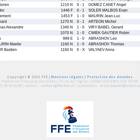
Soren
1210 N
0 - 1
GOMEZ CANET Angel
tor
1446 F
0 - 1
SOLER MALBOS Evan
lement
1453 F
1 - 0
MAURIN Jean-Luc
nard
1270 N
0 - 1
ARTEON Michel
as Alexandre
1340 N
1 - 0
VIRY-BABEL Gerard
1070 N
1 - 0
CWIEK GAUTIER Robin
s
999 E
1 - 0
ABRASHOV Leo
RIN Maelie
1160 N
1 - 0
ABRASHOV Thomas
R Bastien
1160 N
X - X
VALYAEV Anna
Copyright © 2015 FFE |
Mentions légales
|
Protection des données
Fédération Française des Echecs |
6 rue de l'Eglise | 92600 ASNIERES SUR SEINE
01 39 44 65 80
| contact :
contact@ffechecs.fr
| webmestre :
erick.mouret@echecs.as