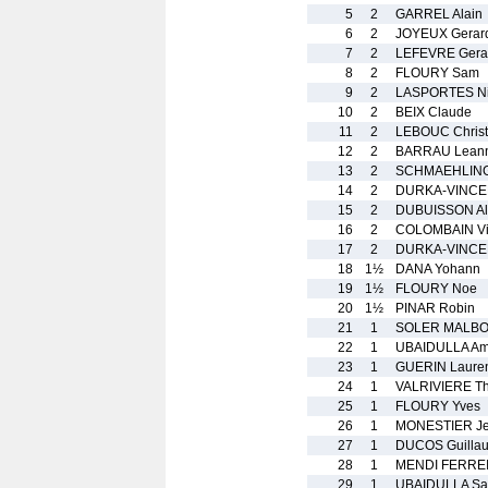
5
2
GARREL Alain
6
2
JOYEUX Gerar
7
2
LEFEVRE Gera
8
2
FLOURY Sam
9
2
LASPORTES Ni
10
2
BEIX Claude
11
2
LEBOUC Chris
12
2
BARRAU Lean
13
2
SCHMAEHLING
14
2
DURKA-VINCE
15
2
DUBUISSON Al
16
2
COLOMBAIN Vi
17
2
DURKA-VINCE
18
1½
DANA Yohann
19
1½
FLOURY Noe
20
1½
PINAR Robin
21
1
SOLER MALBO
22
1
UBAIDULLA Am
23
1
GUERIN Laure
24
1
VALRIVIERE T
25
1
FLOURY Yves
26
1
MONESTIER J
27
1
DUCOS Guilla
28
1
MENDI FERREI
29
1
UBAIDULLA Saf