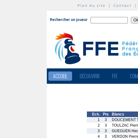
Plan du site
|
Contact
Rechercher un joueur
ACCUEIL
DÉCOUVRIR
FFE
COM
Ech.
Pts
Blancs
1
3
DOUCEMENT T
2
3
TOULZAC Pierr
3
3
GUEGUEN Hec
4
3
VERDON Pierr