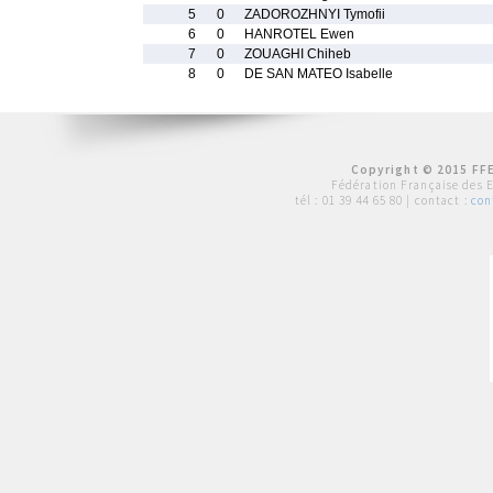
5
0
ZADOROZHNYI Tymofii
6
0
HANROTEL Ewen
7
0
ZOUAGHI Chiheb
8
0
DE SAN MATEO Isabelle
Copyright © 2015 FFE
Fédération Française des 
tél :
01 39 44 65 80
| contact :
con