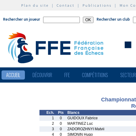
Plan du site
|
Contact
|
Publications
|
Mon C
Rechercher un joueur
Rechercher un club
ACCUEIL
DÉCOUVRIR
FFE
COMPÉTITIONS
SECTEU
Championnat 
R
Ech.
Pts
Blancs
1
0
GUIDOUX Fabrice
2
0
MARTINEZ Luc
3
0
ZADOROZHNYI Matvii
4
0
SIMONIN Hugo