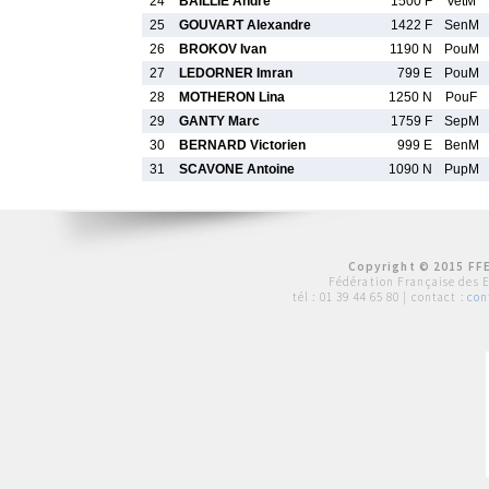
24
BAILLIE Andre
1500 F
VetM
25
GOUVART Alexandre
1422 F
SenM
26
BROKOV Ivan
1190 N
PouM
27
LEDORNER Imran
799 E
PouM
28
MOTHERON Lina
1250 N
PouF
29
GANTY Marc
1759 F
SepM
30
BERNARD Victorien
999 E
BenM
31
SCAVONE Antoine
1090 N
PupM
Copyright © 2015 FFE
Fédération Française des 
tél :
01 39 44 65 80
| contact :
con