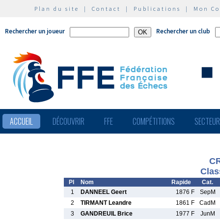
Plan du site
|
Contact
|
Publications
|
Mon C
Rechercher un joueur
Rechercher un club
ACCUEIL
DÉCOUVRIR
FFE
COMPÉTITIONS
SECTEU
CR
Clas
Pl
Nom
Rapide
Cat.
1
DANNEEL Geert
1876 F
SepM
2
TIRMANT Leandre
1861 F
CadM
3
GANDREUIL Brice
1977 F
JunM