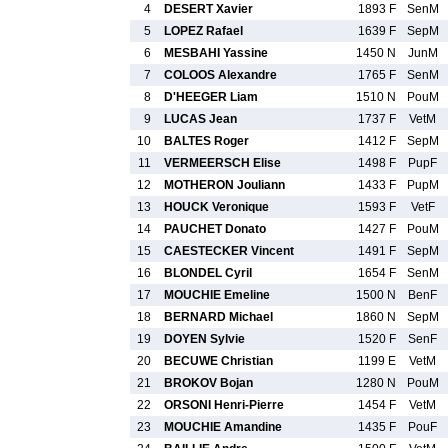
4
DESERT Xavier
1893 F
SenM
5
LOPEZ Rafael
1639 F
SepM
6
MESBAHI Yassine
1450 N
JunM
7
COLOOS Alexandre
1765 F
SenM
8
D'HEEGER Liam
1510 N
PouM
9
LUCAS Jean
1737 F
VetM
10
BALTES Roger
1412 F
SepM
11
VERMEERSCH Elise
1498 F
PupF
12
MOTHERON Jouliann
1433 F
PupM
13
HOUCK Veronique
1593 F
VetF
14
PAUCHET Donato
1427 F
PouM
15
CAESTECKER Vincent
1491 F
SepM
16
BLONDEL Cyril
1654 F
SenM
17
MOUCHIE Emeline
1500 N
BenF
18
BERNARD Michael
1860 N
SepM
19
DOYEN Sylvie
1520 F
SenF
20
BECUWE Christian
1199 E
VetM
21
BROKOV Bojan
1280 N
PouM
22
ORSONI Henri-Pierre
1454 F
VetM
23
MOUCHIE Amandine
1435 F
PouF