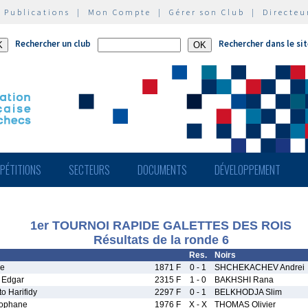
|
Publications
|
Mon Compte
|
Gérer son Club
|
Directeu
Rechercher un club
Rechercher dans le si
PÉTITIONS
SECTEURS
DOCUMENTS
DÉVELOPPEMENT
1er TOURNOI RAPIDE GALETTES DES ROIS
Résultats de la ronde 6
Res.
Noirs
ue
1871 F
0 - 1
SHCHEKACHEV Andrei
Edgar
2315 F
1 - 0
BAKHSHI Rana
o Harifidy
2297 F
0 - 1
BELKHODJA Slim
ophane
1976 F
X - X
THOMAS Olivier