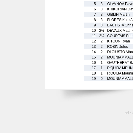
5
3
GLAVNOV Pave
6
3
KRIKORIAN Da
7
3
GIBLIN Martin
8
3
FLORES Kate A
9
3
BAUTISTA Chris
10
2½
DEVAUX Matthi
11
2½
COURTAIS Patr
12
2
KITOUN Ryan
13
2
ROBIN Jules
14
2
DI GIUSTO Alb
15
2
MOUNIAMMALLE
16
1
GAUTHERAT Bap
17
1
R'QUIBA MEUNI
18
1
R'QUIBA Mouni
19
0
MOUNIAMMALL
tél :