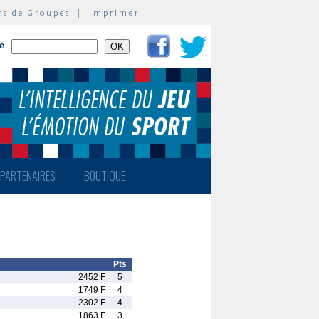
rs de Groupes
|
Imprimer
te
PARTENAIRES
BOUTIQUE
Pts
2452 F
5
1749 F
4
2302 F
4
1863 F
3