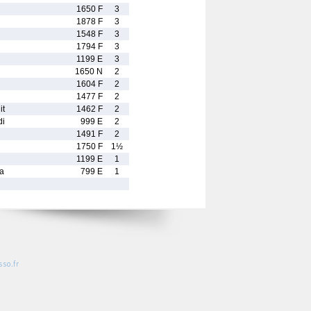
1650 F
3
1878 F
3
1548 F
3
1794 F
3
1199 E
3
1650 N
2
1604 F
2
1477 F
2
it
1462 F
2
di
999 E
2
1491 F
2
1750 F
1½
1199 E
1
a
799 E
1
so.fr