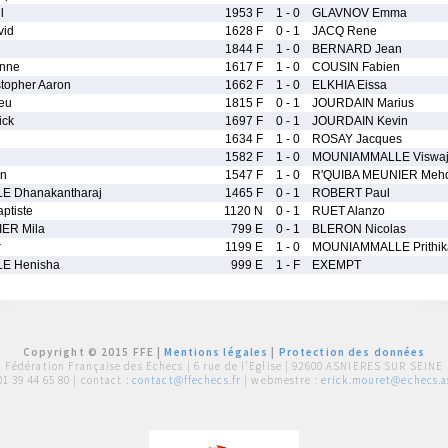
l
1953 F
1 - 0
GLAVNOV Emma
vid
1628 F
0 - 1
JACQ Rene
1844 F
1 - 0
BERNARD Jean
nne
1617 F
1 - 0
COUSIN Fabien
topher Aaron
1662 F
1 - 0
ELKHIA Eissa
eu
1815 F
0 - 1
JOURDAIN Marius
ick
1697 F
0 - 1
JOURDAIN Kevin
1634 F
1 - 0
ROSAY Jacques
1582 F
1 - 0
MOUNIAMMALLE Viswaj
an
1547 F
1 - 0
R'QUIBA MEUNIER Meh
 Dhanakantharaj
1465 F
0 - 1
ROBERT Paul
tiste
1120 N
0 - 1
RUET Alanzo
ER Mila
799 E
0 - 1
BLERON Nicolas
r
1199 E
1 - 0
MOUNIAMMALLE Prithik
E Henisha
999 E
1 - F
EXEMPT
Copyright © 2015 FFE |
Mentions légales
|
Protection des données
Fédération Française des Echecs |
6 rue de l'Eglise | 92600 ASNIERES SUR SEINE
01 39 44 65 80
| contact :
contact@ffechecs.fr
| webmestre :
erick.mouret@echecs.as