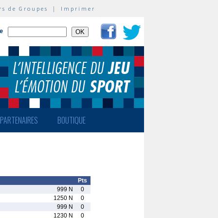
rs de Groupes
|
Imprimer
te
PARTENAIRES
BOUTIQUE
Pts
999 N
0
1250 N
0
999 N
0
1230 N
0