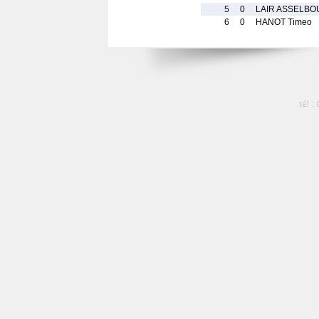
5
0
LAIR ASSELBOU
6
0
HANOT Timeo
tél :