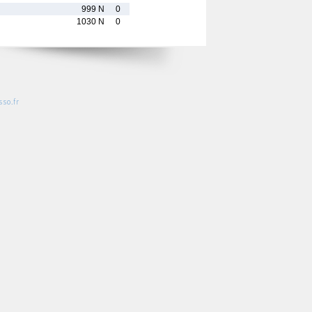
999 N
0
1030 N
0
so.fr