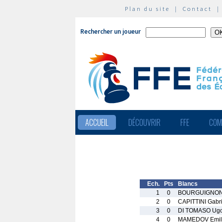
Plan du site
|
Contact
Rechercher un joueur
ACCUEIL
DÉCOUVRIR
FFE
COM
Ech.
Pts
Blancs
1
0
BOURGUIGNON
2
0
CAPITTINI Gabri
3
0
DI TOMASO Ug
4
0
MAMEDOV Emil