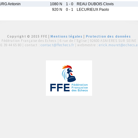
RG Antonin
1080 N
1 - 0
REAU DUBOIS Clovis
920 N
0 - 1
LECURIEUX Paolo
Copyright © 2015 FFE |
Mentions légales
|
Protection des données
Fédération Française des Echecs |
6 rue de l'Eglise | 92600 ASNIERES SUR SEINE
01 39 44 65 80
| contact :
contact@ffechecs.fr
| webmestre :
erick.mouret@echecs.as