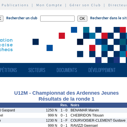
|
Publications
|
Mon Compte
|
Gérer son Club
|
Directeu
Rechercher un club
Rechercher dans le si
PÉTITIONS
SECTEURS
DOCUMENTS
DÉVELOPPEMENT
U12M - Championnat des Ardennes Jeunes
Résultats de la ronde 1
Res.
Noirs
 Gaspard
1250 N
1 - 0
BENAMAR Marvin
el
999 N
0 - 1
CHEBRIDON Titouan
o
1230 N
1 - F
COURVOISIER-CLEMENT Gustave
999 N
0 - 1
RAVIZZI Gwenael