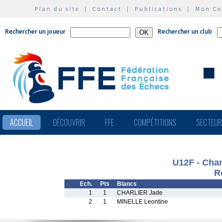
Plan du site
|
Contact
|
Publications
|
Mon C
Rechercher un joueur
Rechercher un club
ACCUEIL
DÉCOUVRIR
FFE
COMPÉTITIONS
SECTEU
U12F - Cha
R
Ech.
Pts
Blancs
1
1
CHARLIER Jade
2
1
MINELLE Leontine