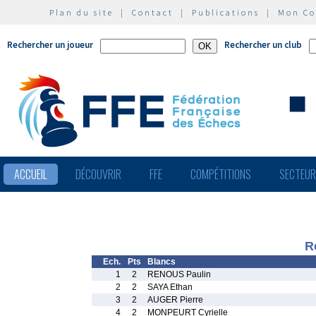
Plan du site
|
Contact
|
Publications
|
Mon C
Rechercher un joueur
Rechercher un club
ACCUEIL
DÉCOUVRIR
FFE
COMPÉTITIONS
SECTEU
R
Ech.
Pts
Blancs
1
2
RENOUS Paulin
2
2
SAYA Ethan
3
2
AUGER Pierre
4
2
MONPEURT Cyrielle