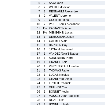
5
2
SAYA Yann
6
2
WILHELM Victor
7
2
REGNAULT Alexandre
8
2
VALENTI Jerome
9
2
COCIERE Mihai
10
2
VANEL Louis-Alexandre
11
1½
KASTANTIN Anas
12
1½
MENEGHIN Lucas
13
1
DEROUBAIX Julien
14
1
CALMET Alain
15
1
BARBIER Guy
16
1
JATTA Muhammed
17
1
VANDECAVAYE Nathan
18
1
AUDENARD Pierre
19
1
GRANGE Loic
20
1
VINCENDEAU Jonathan
21
1
THOMAS Fabien
22
1
LUCAS Nicolas
23
1
CHAREYRE Alain
24
1
FROTTE Cedrick
25
1
GUILHOT Yvan
26
1
BONNET Kevin
27
1
VOSSEY Jean-Baptiste
28
1
ROZE Felix
29
1
BONNET Elijah