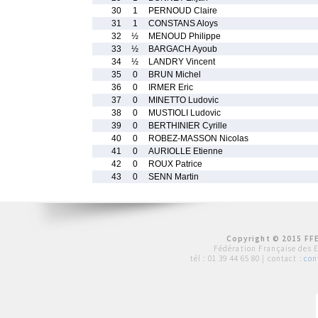
30
1
PERNOUD Claire
31
1
CONSTANS Aloys
32
½
MENOUD Philippe
33
½
BARGACH Ayoub
34
½
LANDRY Vincent
35
0
BRUN Michel
36
0
IRMER Eric
37
0
MINETTO Ludovic
38
0
MUSTIOLI Ludovic
39
0
BERTHINIER Cyrille
40
0
ROBEZ-MASSON Nicolas
41
0
AURIOLLE Etienne
42
0
ROUX Patrice
43
0
SENN Martin
Copyright © 2015 FFE
Fédération Française des 
tél :
01 39 44 65 80
| contact :
con