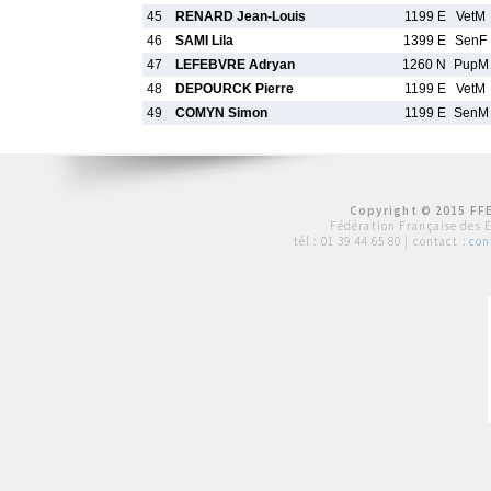
45
RENARD Jean-Louis
1199 E
VetM
46
SAMI Lila
1399 E
SenF
47
LEFEBVRE Adryan
1260 N
PupM
48
DEPOURCK Pierre
1199 E
VetM
49
COMYN Simon
1199 E
SenM
Copyright © 2015 FFE
Fédération Française des 
tél :
01 39 44 65 80
| contact :
con