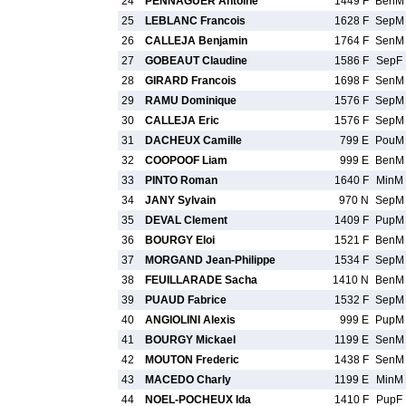
24
PENNAGUER Antoine
1449 F
BenM
25
LEBLANC Francois
1628 F
SepM
26
CALLEJA Benjamin
1764 F
SenM
27
GOBEAUT Claudine
1586 F
SepF
28
GIRARD Francois
1698 F
SenM
29
RAMU Dominique
1576 F
SepM
30
CALLEJA Eric
1576 F
SepM
31
DACHEUX Camille
799 E
PouM
32
COOPOOF Liam
999 E
BenM
33
PINTO Roman
1640 F
MinM
34
JANY Sylvain
970 N
SepM
35
DEVAL Clement
1409 F
PupM
36
BOURGY Eloi
1521 F
BenM
37
MORGAND Jean-Philippe
1534 F
SepM
38
FEUILLARADE Sacha
1410 N
BenM
39
PUAUD Fabrice
1532 F
SepM
40
ANGIOLINI Alexis
999 E
PupM
41
BOURGY Mickael
1199 E
SenM
42
MOUTON Frederic
1438 F
SenM
43
MACEDO Charly
1199 E
MinM
44
NOEL-POCHEUX Ida
1410 F
PupF