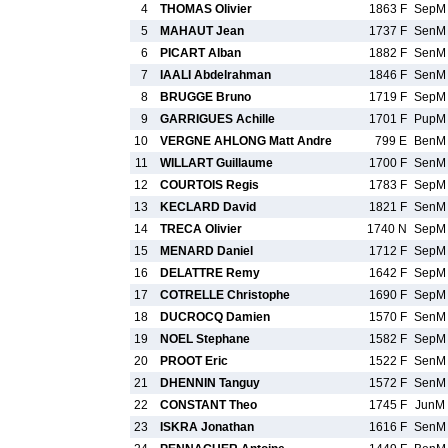
4
THOMAS Olivier
1863 F
SepM
5
MAHAUT Jean
1737 F
SenM
6
PICART Alban
1882 F
SenM
7
IAALI Abdelrahman
1846 F
SenM
8
BRUGGE Bruno
1719 F
SepM
9
GARRIGUES Achille
1701 F
PupM
10
VERGNE AHLONG Matt Andre
799 E
BenM
11
WILLART Guillaume
1700 F
SenM
12
COURTOIS Regis
1783 F
SepM
13
KECLARD David
1821 F
SenM
14
TRECA Olivier
1740 N
SepM
15
MENARD Daniel
1712 F
SepM
16
DELATTRE Remy
1642 F
SepM
17
COTRELLE Christophe
1690 F
SepM
18
DUCROCQ Damien
1570 F
SenM
19
NOEL Stephane
1582 F
SepM
20
PROOT Eric
1522 F
SenM
21
DHENNIN Tanguy
1572 F
SenM
22
CONSTANT Theo
1745 F
JunM
23
ISKRA Jonathan
1616 F
SenM