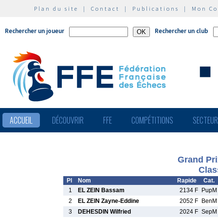
Plan du site
|
Contact
|
Publications
|
Mon C
Rechercher un joueur
Rechercher un club
ACCUEIL
DÉCOUVRIR
FFE
COMPÉTITIONS
SECTEU
Grand Pri
Clas
Pl
Nom
Rapide
Cat.
1
EL ZEIN Bassam
2134 F
PupM
2
EL ZEIN Zayne-Eddine
2052 F
BenM
3
DEHESDIN Wilfried
2024 F
SepM