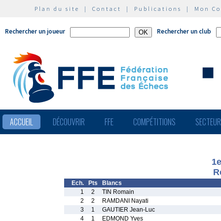
Plan du site
|
Contact
|
Publications
|
Mon C
Rechercher un joueur
Rechercher un club
ACCUEIL
DÉCOUVRIR
FFE
COMPÉTITIONS
SECTEU
1e
R
Ech.
Pts
Blancs
1
2
TIN Romain
2
2
RAMDANI Nayati
3
1
GAUTIER Jean-Luc
4
1
EDMOND Yves