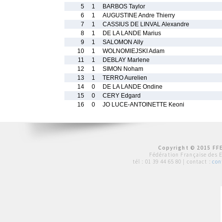
5
1
BARBOS Taylor
6
1
AUGUSTINE Andre Thierry
7
1
CASSIUS DE LINVAL Alexandre
8
1
DE LA LANDE Marius
9
1
SALOMON Ally
10
1
WOLNOMIEJSKI Adam
11
1
DEBLAY Marlene
12
1
SIMON Noham
13
1
TERRO Aurelien
14
0
DE LA LANDE Ondine
15
0
CERY Edgard
16
0
JO LUCE-ANTOINETTE Keoni
Copyright © 2015 FFE
Fédération Française des 
tél :
01 39 44 65 80
| contact :
con