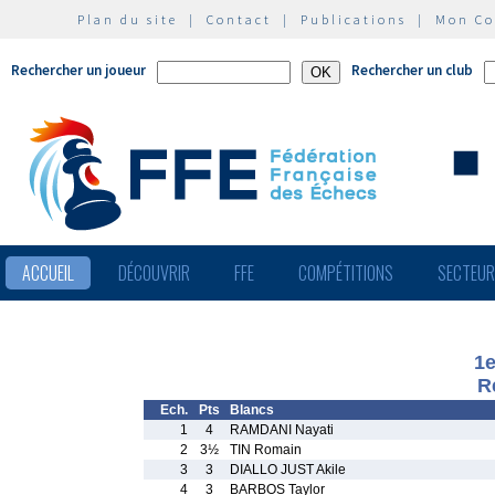
Plan du site
|
Contact
|
Publications
|
Mon C
Rechercher un joueur
Rechercher un club
ACCUEIL
DÉCOUVRIR
FFE
COMPÉTITIONS
SECTEU
1e
R
Ech.
Pts
Blancs
1
4
RAMDANI Nayati
2
3½
TIN Romain
3
3
DIALLO JUST Akile
4
3
BARBOS Taylor