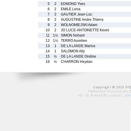
5
2
EDMOND Yves
6
2
EMILE Lena
7
2
GAUTIER Jean-Luc
8
2
AUGUSTINE Andre Thierry
9
2
WOLNOMIEJSKI Adam
10
2
JO LUCE-ANTOINETTE Keoni
11
1½
SIMON Noham
12
1½
TERRO Aurelien
13
1
DE LA LANDE Marius
14
1
SALOMON Ally
15
½
DE LA LANDE Ondine
16
½
CHARRON Heydan
Copyright © 2015 FFE
Fédération Française des 
tél :
01 39 44 65 80
| contact :
con