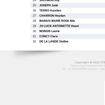
24
SALOMON Ally
25
JOSEPH Jade
26
TERRO Aurelien
27
CHARRON Heydan
28
MARIUS MARIE ROSE Nils
29
JO LUCE-ANTOINETTE Hoani
30
MONGIS Laurie
31
CONCY Clara
32
DE LA LANDE Ondine
Copyright © 2015 FFE
Fédération Française des 
tél :
01 39 44 65 80
| contact :
con