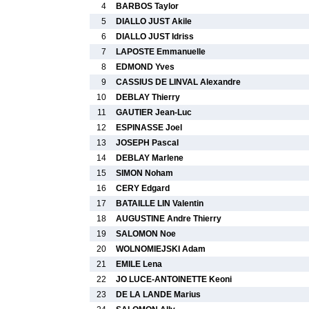
4
BARBOS Taylor
5
DIALLO JUST Akile
6
DIALLO JUST Idriss
7
LAPOSTE Emmanuelle
8
EDMOND Yves
9
CASSIUS DE LINVAL Alexandre
10
DEBLAY Thierry
11
GAUTIER Jean-Luc
12
ESPINASSE Joel
13
JOSEPH Pascal
14
DEBLAY Marlene
15
SIMON Noham
16
CERY Edgard
17
BATAILLE LIN Valentin
18
AUGUSTINE Andre Thierry
19
SALOMON Noe
20
WOLNOMIEJSKI Adam
21
EMILE Lena
22
JO LUCE-ANTOINETTE Keoni
23
DE LA LANDE Marius