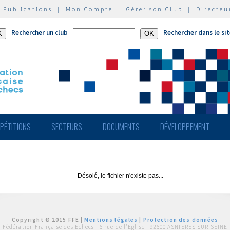
|
Publications
|
Mon Compte
|
Gérer son Club
|
Directeu
Rechercher un club
Rechercher dans le si
PÉTITIONS
SECTEURS
DOCUMENTS
DÉVELOPPEMENT
Désolé, le fichier n'existe pas...
Copyright © 2015 FFE |
Mentions légales
|
Protection des données
Fédération Française des Echecs |
6 rue de l'Eglise | 92600 ASNIERES SUR SEINE