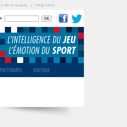
rs de Groupes
|
Imprimer
te
PARTENAIRES
BOUTIQUE