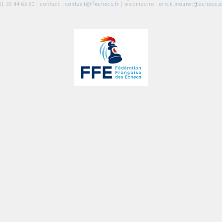
01 39 44 65 80
| contact :
contact@ffechecs.fr
| webmestre :
erick.mouret@echecs.as