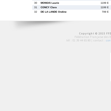
30
MONGIS Laurie
1199 E
31
CONCY Clara
1199 E
32
DE LA LANDE Ondine
799 E
Copyright © 2015 FFE
Fédération Française des 
tél :
01 39 44 65 80
| contact :
con