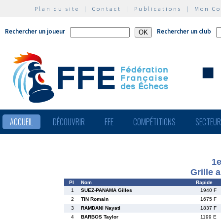
Plan du site
|
Contact
|
Publications
|
Mon C
Rechercher un joueur
Rechercher un club
ACCUEIL
DÉCOUVRIR
FFE
COMPÉTITIONS
SECTEU
1e
Grille 
Pl
Nom
Rapide
1
SUEZ-PANAMA Gilles
1940 F
2
TIN Romain
1675 F
3
RAMDANI Nayati
1837 F
4
BARBOS Taylor
1199 E