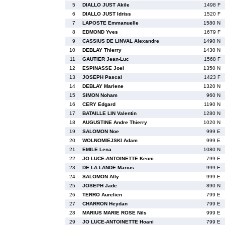
5
DIALLO JUST Akile
1498 F
6
DIALLO JUST Idriss
1520 F
7
LAPOSTE Emmanuelle
1580 N
8
EDMOND Yves
1679 F
9
CASSIUS DE LINVAL Alexandre
1490 N
10
DEBLAY Thierry
1430 N
11
GAUTIER Jean-Luc
1568 F
12
ESPINASSE Joel
1350 N
13
JOSEPH Pascal
1423 F
14
DEBLAY Marlene
1320 N
15
SIMON Noham
960 N
16
CERY Edgard
1190 N
17
BATAILLE LIN Valentin
1280 N
18
AUGUSTINE Andre Thierry
1020 N
19
SALOMON Noe
999 E
20
WOLNOMIEJSKI Adam
999 E
21
EMILE Lena
1080 N
22
JO LUCE-ANTOINETTE Keoni
799 E
23
DE LA LANDE Marius
999 E
24
SALOMON Ally
999 E
25
JOSEPH Jade
890 N
26
TERRO Aurelien
799 E
27
CHARRON Heydan
799 E
28
MARIUS MARIE ROSE Nils
999 E
29
JO LUCE-ANTOINETTE Hoani
799 E