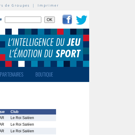
rs de Groupes
|
Imprimer
te
PARTENAIRES
BOUTIQUE
gue
Club
AR
Le Roi Saléen
AR
Le Roi Saléen
AR
Le Roi Saléen