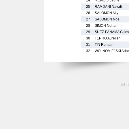
24
MONGIS Laurie
25
RAMDANI Nayati
26
SALOMON Ally
27
SALOMON Noe
28
SIMON Noham
29
SUEZ-PANAMA Gilles
30
TERRO Aurelien
31
TIN Romain
32
WOLNOMIEJSKI Ada
tél :