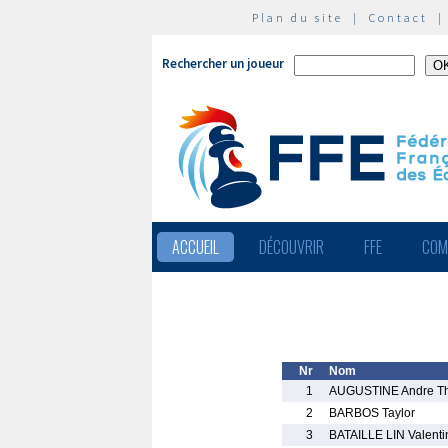
Plan du site
|
Contact
Rechercher un joueur
ACCUEIL
DÉCOUVRIR
FFE
COM
Nr
Nom
1
AUGUSTINE Andre Th
2
BARBOS Taylor
3
BATAILLE LIN Valenti