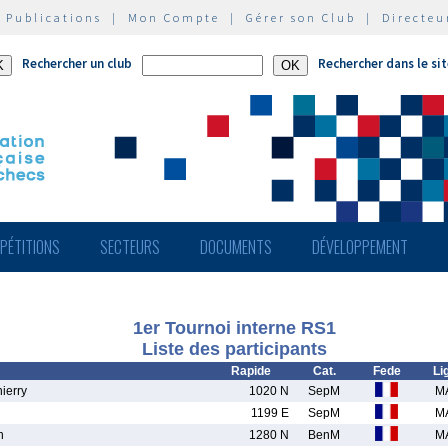
|
Publications
|
Mon Compte
|
Gérer son Club
|
Directeu
Rechercher un club
Rechercher dans le si
PÉTITIONS
SECTEURS
DOCUMENTS
DÉVELOPPEMENT
1er Tournoi interne RS1
Liste des participants
Rapide
Cat.
Fede
Li
ierry
1020 N
SepM
M
1199 E
SepM
M
n
1280 N
BenM
M