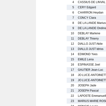
4
CASSIUS DE LINVAL 
5
CERY Edgard
6
CHARRON Heydan
7
CONCY Clara
8
DE LA LANDE Marius
9
DE LA LANDE Ondin
10
DEBLAY Marlene
11
DEBLAY Thierry
12
DIALLO JUST Akile
13
DIALLO JUST Idriss
14
EDMOND Yves
15
EMILE Lena
16
ESPINASSE Joel
17
GAUTIER Jean-Luc
18
JO LUCE-ANTOINETT
19
JO LUCE-ANTOINETT
20
JOSEPH Jade
21
JOSEPH Pascal
22
LAPOSTE Emmanuel
23
MARIUS MARIE ROSE