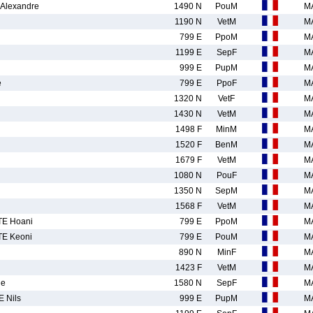
Alexandre
1490 N
PouM
M
1190 N
VetM
M
799 E
PpoM
M
1199 E
SepF
M
999 E
PupM
M
e
799 E
PpoF
M
1320 N
VetF
M
1430 N
VetM
M
1498 F
MinM
M
1520 F
BenM
M
1679 F
VetM
M
1080 N
PouF
M
1350 N
SepM
M
1568 F
VetM
M
E Hoani
799 E
PpoM
M
E Keoni
799 E
PouM
M
890 N
MinF
M
1423 F
VetM
M
le
1580 N
SepF
M
 Nils
999 E
PupM
M