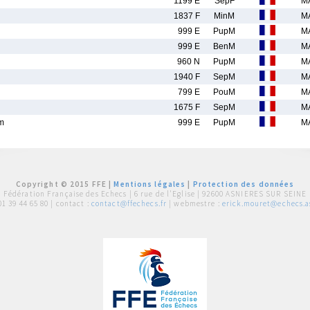
1199 E
SepF
M
1837 F
MinM
M
999 E
PupM
M
999 E
BenM
M
960 N
PupM
M
1940 F
SepM
M
799 E
PouM
M
1675 F
SepM
M
m
999 E
PupM
M
Copyright © 2015 FFE |
Mentions légales
|
Protection des données
Fédération Française des Echecs |
6 rue de l'Eglise | 92600 ASNIERES SUR SEINE
01 39 44 65 80
| contact :
contact@ffechecs.fr
| webmestre :
erick.mouret@echecs.as