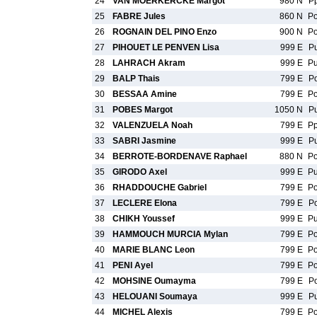
24
VAN MOERKERCKE Margot
980 N
P
25
FABRE Jules
860 N
P
26
ROGNAIN DEL PINO Enzo
900 N
P
27
PIHOUET LE PENVEN Lisa
999 E
P
28
LAHRACH Akram
999 E
P
29
BALP Thais
799 E
P
30
BESSAA Amine
799 E
P
31
POBES Margot
1050 N
P
32
VALENZUELA Noah
799 E
P
33
SABRI Jasmine
999 E
P
34
BERROTE-BORDENAVE Raphael
880 N
P
35
GIRODO Axel
999 E
P
36
RHADDOUCHE Gabriel
799 E
P
37
LECLERE Elona
799 E
P
38
CHIKH Youssef
999 E
P
39
HAMMOUCH MURCIA Mylan
799 E
P
40
MARIE BLANC Leon
799 E
P
41
PENI Ayel
799 E
P
42
MOHSINE Oumayma
799 E
P
43
HELOUANI Soumaya
999 E
P
44
MICHEL Alexis
799 E
P