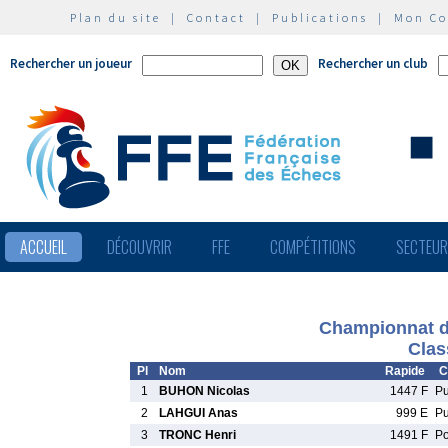
Plan du site
|
Contact
|
Publications
|
Mon C
Rechercher un joueur
Rechercher un club
ACCUEIL
DÉCOUVRIR
FFE
COMPÉTITIONS
SECTEU
Championnat d
Clas
Pl
Nom
Rapide
C
1
BUHON Nicolas
1447 F
P
2
LAHGUI Anas
999 E
P
3
TRONC Henri
1491 F
P