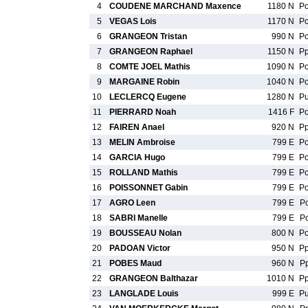
4
COUDENE MARCHAND Maxence
1180 N
P
5
VEGAS Lois
1170 N
P
6
GRANGEON Tristan
990 N
P
7
GRANGEON Raphael
1150 N
P
8
COMTE JOEL Mathis
1090 N
P
9
MARGAINE Robin
1040 N
P
10
LECLERCQ Eugene
1280 N
P
11
PIERRARD Noah
1416 F
P
12
FAIREN Anael
920 N
P
13
MELIN Ambroise
799 E
P
14
GARCIA Hugo
799 E
P
15
ROLLAND Mathis
799 E
P
16
POISSONNET Gabin
799 E
P
17
AGRO Leen
799 E
P
18
SABRI Manelle
799 E
P
19
BOUSSEAU Nolan
800 N
P
20
PADOAN Victor
950 N
P
21
POBES Maud
960 N
P
22
GRANGEON Balthazar
1010 N
P
23
LANGLADE Louis
999 E
P