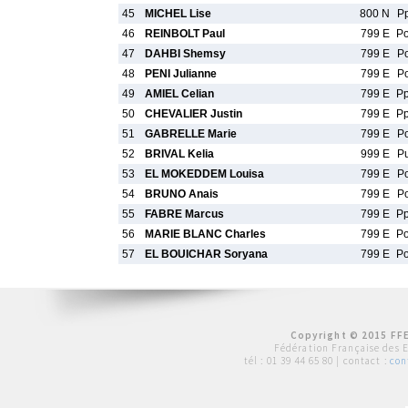
45
MICHEL Lise
800 N
P
46
REINBOLT Paul
799 E
P
47
DAHBI Shemsy
799 E
P
48
PENI Julianne
799 E
P
49
AMIEL Celian
799 E
P
50
CHEVALIER Justin
799 E
P
51
GABRELLE Marie
799 E
P
52
BRIVAL Kelia
999 E
P
53
EL MOKEDDEM Louisa
799 E
P
54
BRUNO Anais
799 E
P
55
FABRE Marcus
799 E
P
56
MARIE BLANC Charles
799 E
P
57
EL BOUICHAR Soryana
799 E
P
Copyright © 2015 FFE
Fédération Française des 
tél :
01 39 44 65 80
| contact :
con