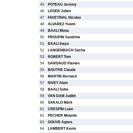
45
POTEAU Jeremy
46
LEGER Julien
47
FAVEYRIAL Nicolas
48
ALVAREZ Yvann
49
BAALI Mona
50
PROUPIN Sandrine
51
BAALI Inaya
52
LANGENBACH Sacha
53
ROBERT Tom
54
GARGAUD Flavien
55
BOUTHE Claude
56
MARTIN Bernard
57
RIVET Alain
58
BAALI Soha
59
VAN DAM Judith
60
SAKALO Mark
61
CRESPIN Loan
62
PECHER Melanie
63
GOUVE Agnes
64
LAMBERT Kevin