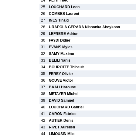
24
PETIT Theo
25
LOUCHARD Leon
26
COMBES Laurent
27
INES Tinaig
28
URAPOLA GERADA Nissanka Abeykoon
29
LEFRERE Adrien
30
FAYDI Didier
31
EVANS Myles
32
SAMY Maxime
33
BELILI Yanis
34
BOUROTTE Thibault
35
FEREY Olivier
36
GOUVE Victor
37
BAALI Haroune
38
METAYER Michel
39
DAVID Samuel
40
LOUCHARD Gabriel
41
CARON Fabrice
42
AUTIER Denis
43
RIVET Aurelien
44
LIMOUSIN Milo