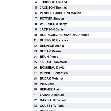
4
JOUDOUX Armand
5
JACKSON Thomas
6
VENDEUIL-RICHARD Maelan
7
POTTIER Simeon
8
WEERHEIJM Harry
9
JACKSON Daniel
10
RODRIGUEZ HERNANDEZ Antonio
11
DUSSOUR Francois
12
DELPECH Alexis
13
BUDAK Rezan
14
BRUN Pierre
15
TIREAU Jean-Marie
16
BOISSEAU David
17
MONNET Sebastien
18
BUDAK Mehmet
19
INES Jose
20
HERMEZ Alain
21
LARAND Manuel
22
BARISAUX Benoit
23
COUSSY Tyffanie