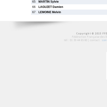
65
MARTIN Sylvie
66
LAGUZET Damien
67
LEMOINE Melvin
Copyright © 2015 FFE
Fédération Française des 
tél :
01 39 44 65 80
| contact :
con