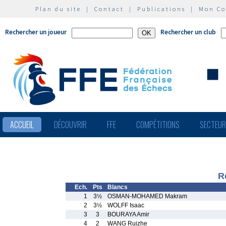
Plan du site
|
Contact
|
Publications
|
Mon C
Rechercher un joueur
Rechercher un club
ACCUEIL
DÉCOUVRIR
FFE
COMPÉTITIONS
SECTEU
R
Ech.
Pts
Blancs
1
3½
OSMAN-MOHAMED Makram
2
3½
WOLFF Isaac
3
3
BOURAYA Amir
4
2
WANG Ruizhe