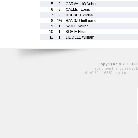
5
2
CARVALHO Arthur
6
2
CALLET Louis
7
2
HUEBER Michael
8
1½
HANSZ Guillaume
9
1
SAMIL Souheil
10
1
BORIE Eliott
11
1
LIDDELL William
Copyright © 2015 FFE
Fédération Française des 
tél :
01 39 44 65 80
| contact :
con