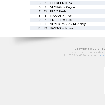
5
3
GEORGER Hugo
6
2
MESHAIKIN Grigorii
7
2½
PARIS Alexis
8
2
IINO JUBIN Theo
9
2
LIDDELL William
10
1
MEYER RABEARINOA Naly
11
1½
HANSZ Guillaume
Copyright © 2015 FFE
Fédération Française des 
tél :
01 39 44 65 80
| contact :
con