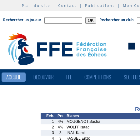
Plan du site
|
Contact
|
Publications
|
Mon C
Rechercher un joueur
Rechercher un club
ACCUEIL
DÉCOUVRIR
FFE
COMPÉTITIONS
SECTEU
R
Ech.
Pts
Blancs
1
4½
MOUGENOT Sacha
2
4½
WOLFF Isaac
3
3
INAL Kamil
4
3
FASSEL Enzo