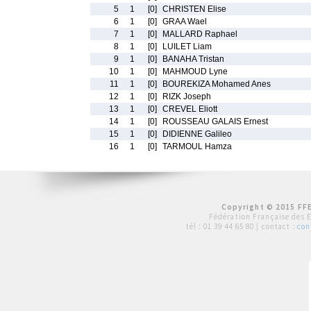
5
1
[0]
CHRISTEN Elise
6
1
[0]
GRAA Wael
7
1
[0]
MALLARD Raphael
8
1
[0]
LUILET Liam
9
1
[0]
BANAHA Tristan
10
1
[0]
MAHMOUD Lyne
11
1
[0]
BOUREKIZA Mohamed Anes
12
1
[0]
RIZK Joseph
13
1
[0]
CREVEL Eliott
14
1
[0]
ROUSSEAU GALAIS Ernest
15
1
[0]
DIDIENNE Galileo
16
1
[0]
TARMOUL Hamza
Copyright © 2015 FFE
Fédération Française des 
tél :
01 39 44 65 80
| contact :
con