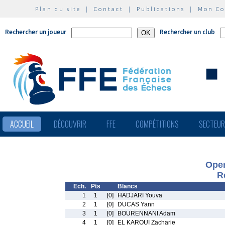
Plan du site
|
Contact
|
Publications
|
Mon C
Rechercher un joueur
Rechercher un club
ACCUEIL
DÉCOUVRIR
FFE
COMPÉTITIONS
SECTEU
Ope
R
Ech.
Pts
Blancs
1
1
[0]
HADJARI Youva
2
1
[0]
DUCAS Yann
3
1
[0]
BOURENNANI Adam
4
1
[0]
EL KAROUI Zacharie