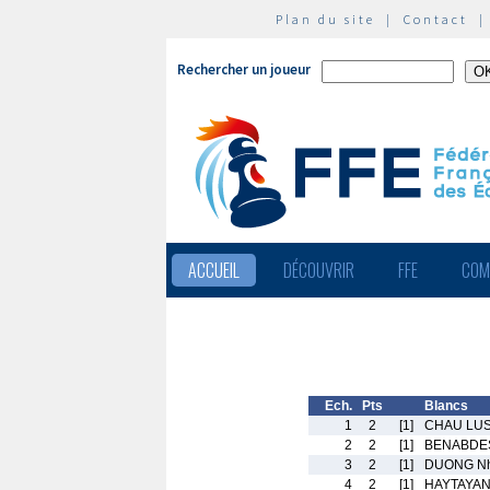
Plan du site
|
Contact
Rechercher un joueur
ACCUEIL
DÉCOUVRIR
FFE
COM
Ech.
Pts
Blancs
1
2
[1]
CHAU LUSA
2
2
[1]
BENABDES
3
2
[1]
DUONG Nh
4
2
[1]
HAYTAYAN