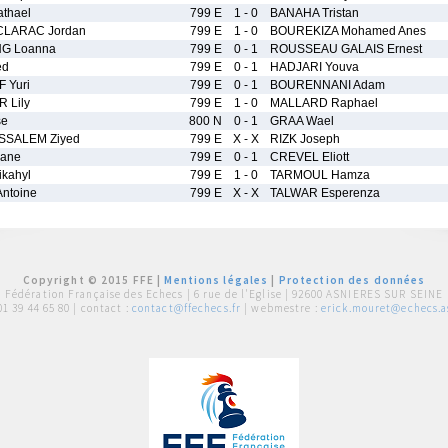
thael
799 E
1 - 0
BANAHA Tristan
LARAC Jordan
799 E
1 - 0
BOUREKIZA Mohamed Anes
G Loanna
799 E
0 - 1
ROUSSEAU GALAIS Ernest
ed
799 E
0 - 1
HADJARI Youva
 Yuri
799 E
0 - 1
BOURENNANI Adam
 Lily
799 E
1 - 0
MALLARD Raphael
se
800 N
0 - 1
GRAA Wael
SALEM Ziyed
799 E
X - X
RIZK Joseph
hane
799 E
0 - 1
CREVEL Eliott
ikahyl
799 E
1 - 0
TARMOUL Hamza
ntoine
799 E
X - X
TALWAR Esperenza
Copyright © 2015 FFE |
Mentions légales
|
Protection des données
Fédération Française des Echecs |
6 rue de l'Eglise | 92600 ASNIERES SUR SEINE
01 39 44 65 80
| contact :
contact@ffechecs.fr
| webmestre :
erick.mouret@echecs.as