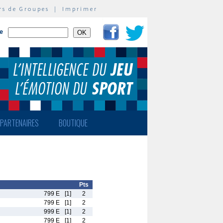
rs de Groupes
|
Imprimer
te
PARTENAIRES
BOUTIQUE
Pts
799 E
[1]
2
799 E
[1]
2
999 E
[1]
2
799 E
[1]
2