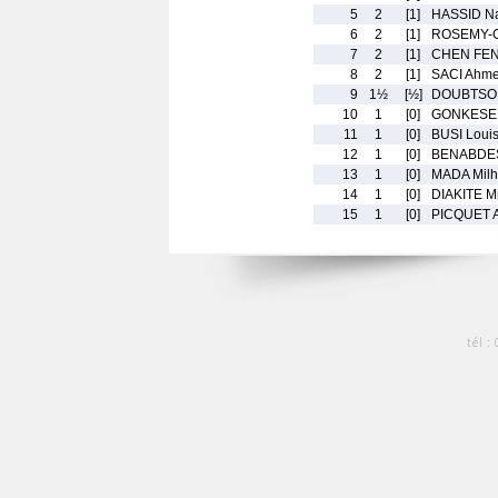
5
2
[1]
HASSID Na
6
2
[1]
ROSEMY-C
7
2
[1]
CHEN FEN
8
2
[1]
SACI Ahm
9
1½
[½]
DOUBTSOF
10
1
[0]
GONKESER
11
1
[0]
BUSI Loui
12
1
[0]
BENABDES
13
1
[0]
MADA Mil
14
1
[0]
DIAKITE M
15
1
[0]
PICQUET A
tél :