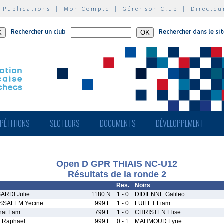
|
Publications
|
Mon Compte
|
Gérer son Club
|
Directeu
Rechercher un club
Rechercher dans le si
PÉTITIONS
SECTEURS
DOCUMENTS
DÉVELOPPEMENT
Open D GPR THIAIS NC-U12
Résultats de la ronde 2
Res.
Noirs
RDI Julie
1180 N
1 - 0
DIDIENNE Galileo
SALEM Yecine
999 E
1 - 0
LUILET Liam
at Lam
799 E
1 - 0
CHRISTEN Elise
 Raphael
999 E
0 - 1
MAHMOUD Lyne