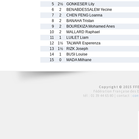
5
2½
GONKESER Lily
6
2
BENABDESSALEM Yecine
7
2
CHEN FENG Loanna
8
2
BANAHA Tristan
9
2
BOUREKIZA Mohamed Anes
10
2
MALLARD Raphael
11
1
LUILET Liam
12
1½
TALWAR Esperenza
13
1½
RIZK Joseph
14
1
BUSI Louise
15
0
MADA Milhane
Copyright © 2015 FFE
Fédération Française des 
tél :
01 39 44 65 80
| contact :
con