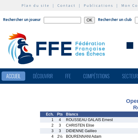
Plan du site
|
Contact
|
Publications
|
Mon C
Rechercher un joueur
Rechercher un club
ACCUEIL
DÉCOUVRIR
FFE
COMPÉTITIONS
SECTEU
Ope
R
Ech.
Pts
Blancs
1
4
ROUSSEAU GALAIS Ernest
2
3
CHRISTEN Elise
3
3
DIDIENNE Galileo
4
2½
BOURENNANI Adam