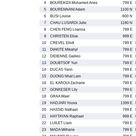
4
BOUREKIZA Mohamed Anes
799 E
5
BOURENNANI Adam
1100 N
6
BUSI Louise
800 N
7
CHAU LUSARDI Julie
1180 N
8
CHEN FENG Loanna
799 E
9
CHRISTEN Elise
999 E
10
CREVEL Eliott
799 E
11
DIAKITE Mikahyl
799 E
12
DIDIENNE Galileo
799 E
13
DOUBTSOF Yuri
799 E
14
DUCAS Yann
799 E
15
DUONG Nhat Lam
799 E
16
EL KAROUI Zacharie
799 E
17
GONKESER Lily
799 E
18
GRAA Wael
799 E
19
HADJARI Youva
1399 E
20
HASSID Nathael
799 E
21
HAYTAYAN Raphael
999 E
22
LUILET Liam
799 E
23
MADA Milhane
799 E