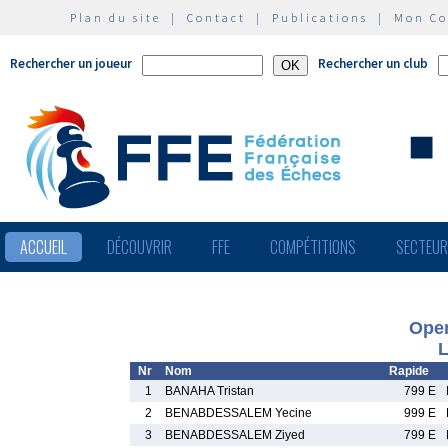
Plan du site
|
Contact
|
Publications
|
Mon C
Rechercher un joueur
Rechercher un club
ACCUEIL
DÉCOUVRIR
FFE
COMPÉTITIONS
SECTEU
Ope
L
Nr
Nom
Rapide
1
BANAHA Tristan
799 E
2
BENABDESSALEM Yecine
999 E
3
BENABDESSALEM Ziyed
799 E