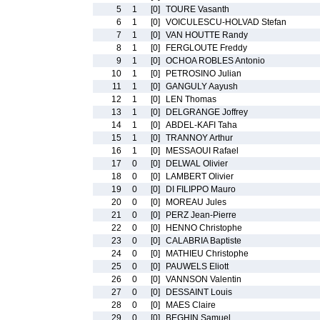
5
1
[0]
TOURE Vasanth
6
1
[0]
VOICULESCU-HOLVAD Stefan
7
1
[0]
VAN HOUTTE Randy
8
1
[0]
FERGLOUTE Freddy
9
1
[0]
OCHOA ROBLES Antonio
10
1
[0]
PETROSINO Julian
11
1
[0]
GANGULY Aayush
12
1
[0]
LEN Thomas
13
1
[0]
DELGRANGE Joffrey
14
1
[0]
ABDEL-KAFI Taha
15
1
[0]
TRANNOY Arthur
16
1
[0]
MESSAOUI Rafael
17
0
[0]
DELWAL Olivier
18
0
[0]
LAMBERT Olivier
19
0
[0]
DI FILIPPO Mauro
20
0
[0]
MOREAU Jules
21
0
[0]
PERZ Jean-Pierre
22
0
[0]
HENNO Christophe
23
0
[0]
CALABRIA Baptiste
24
0
[0]
MATHIEU Christophe
25
0
[0]
PAUWELS Eliott
26
0
[0]
VANNSON Valentin
27
0
[0]
DESSAINT Louis
28
0
[0]
MAES Claire
29
0
[0]
BEGHIN Samuel