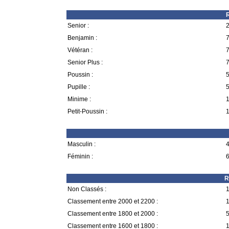
R
Senior :
2
Benjamin :
7
Vétéran :
7
Senior Plus :
7
Poussin :
5
Pupille :
5
Minime :
1
Petit-Poussin :
1
Masculin :
4
Féminin :
6
R
Non Classés :
1
Classement entre 2000 et 2200 :
1
Classement entre 1800 et 2000 :
5
Classement entre 1600 et 1800 :
1