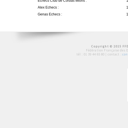
Echecs Club de Corbas Mions :
1
Alex Echecs :
1
Genas Echecs :
1
Copyright © 2015 FFE
Fédération Française des 
tél :
01 39 44 65 80
| contact :
con