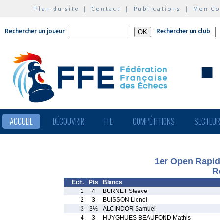
Plan du site
|
Contact
|
Publications
|
Mon C
Rechercher un joueur
Rechercher un club
ACCUEIL
DÉCOUVRIR
FFE
COMPÉTITIONS
SECTEU
1er Open Rapide
R
Ech.
Pts
Blancs
1
4
BURNET Steeve
2
3
BUISSON Lionel
3
3½
ALCINDOR Samuel
4
3
HUYGHUES-BEAUFOND Mathis