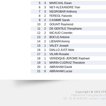
5
3
MARCHAL Ewan
6
3
NEY-ALEXANDRE Ylan
7
3
NEGROBAR Anthony
8
2
FEREOL Falundo
9
2
CASIMIR Sarah
10
2
GOUAIT Raymond
11
2
DE GENTILE Theophane
12
2
NICAUD Corentin
13
2
BOCLE Antoine
14
2
LIENAFA Kenny
15
1
VALEY Joseph
16
1
DIALLO JUST Akile
17
1
VILAIN Rosalie
18
1
VERIDIQUE-JEROME Raphael
19
1
MARIN-CUDRAZ Theodore
20
1
ABRAHAM David
21
0
ABRAHAM Lucas
Copyright © 2015 FFE
Fédération Française des 
tél :
01 39 44 65 80
| contact :
con