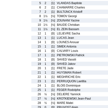
5
2
[1]
VLANDAS Baptiste
6
2
[1]
CHAMARRE Charles
7
2
[1]
BULTIJNCK Kristoff
8
1½
[½]
TOMOV Georgi
9
1½
[½]
ZOUNANI Yacine
10
1½
[½]
BAUDE Christian
11
1½
[½]
EL ZEIN Bassam
12
1
[0]
LELIEVRE Sacha
13
1
[1]
LUCAS Jean
14
1
[0]
LOUNES Anouar
15
1
[1]
SIMEK Antonia
16
1
[0]
CALVARY Louis
17
1
[1]
PIETROWSKI Patrick
18
1
[0]
SHVED Vassili
19
1
[0]
SHVED Jakov
20
1
[1]
FRETE Jade
21
1
[1]
HUYSMAN Robert
22
1
[1]
MEGHRICHE Eric
23
1
[1]
PERRUQUON Laetitia
24
1
[1]
BLOIS Dominique
25
1
[1]
FEGER Rodolphe
26
½
[½]
DELIERE Yannick
27
½
[½]
KROTKIEWSKI Jean-Paul
28
½
[½]
MARE Matei
29
0
[0]
PRUVOST Alain