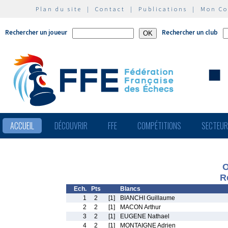
Plan du site
|
Contact
|
Publications
|
Mon C
Rechercher un joueur
Rechercher un club
ACCUEIL
DÉCOUVRIR
FFE
COMPÉTITIONS
SECTEU
O
R
Ech.
Pts
Blancs
1
2
[1]
BIANCHI Guillaume
2
2
[1]
MACON Arthur
3
2
[1]
EUGENE Nathael
4
2
[1]
MONTAIGNE Adrien