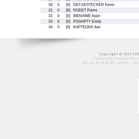
30
0
[0]
DECAESTECKER Kevin
31
0
[0]
RODET Pierre
32
0
[0]
BIENAIME Alain
33
0
[0]
FOGARTY Emily
34
0
[0]
KAPTEIJNS Ilan
Copyright © 2015 FFE
Fédération Française des 
tél :
01 39 44 65 80
| contact :
con