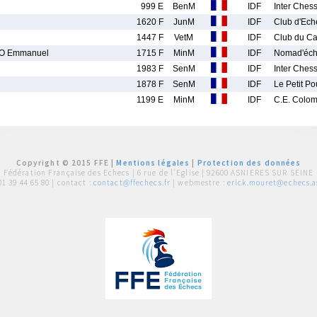
999 E
BenM
IDF
Inter Ches
1620 F
JunM
IDF
Club d'Ech
1447 F
VetM
IDF
Club du Ca
O Emmanuel
1715 F
MinM
IDF
Nomad'éch
1983 F
SenM
IDF
Inter Ches
1878 F
SenM
IDF
Le Petit Po
1199 E
MinM
IDF
C.E. Colo
Copyright © 2015 FFE |
Mentions légales
|
Protection des données
Fédération Française des Echecs |
6 rue de l'Eglise | 92600 ASNIERES SUR SEINE
01 39 44 65 80
| contact :
contact@ffechecs.fr
| webmestre :
erick.mouret@echecs.as