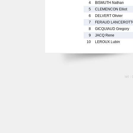
4
BISMUTH Nathan
5
CLEMENCON Elliot
6
DELVERT Olivier
7
FERAUD LANCEROTT
8
GICQUIAUD Gregory
9
JACQ Rene
10
LEROUX Lubin
tél :