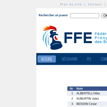
Plan du site
|
Contact
Rechercher un joueur
ACCUEIL
DÉCOUVRIR
FFE
COM
Nr
Nom
1
ALBERTELLI Max
2
AUBURTIN Jules
3
BESSAN Cesar