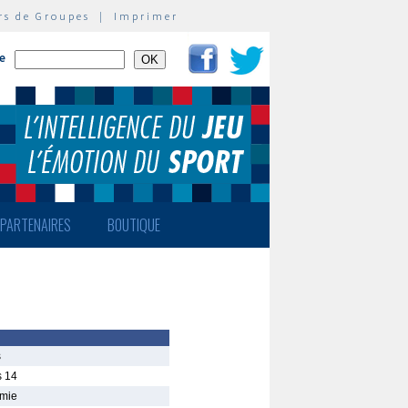
rs de Groupes
|
Imprimer
te
PARTENAIRES
BOUTIQUE
s
s 14
emie