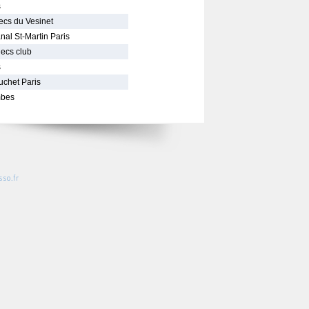
s
ecs du Vesinet
nal St-Martin Paris
ecs club
s
uchet Paris
mbes
so.fr