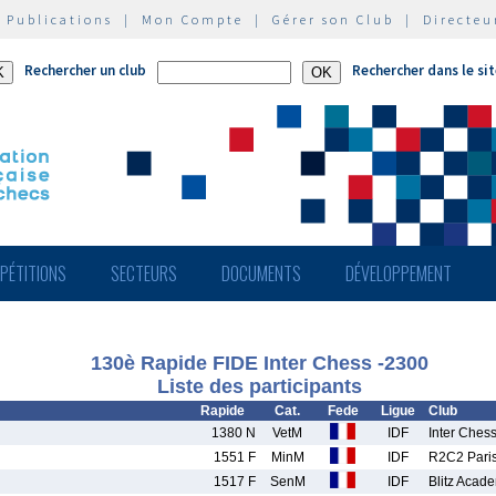
|
Publications
|
Mon Compte
|
Gérer son Club
|
Directeu
Rechercher un club
Rechercher dans le si
PÉTITIONS
SECTEURS
DOCUMENTS
DÉVELOPPEMENT
130è Rapide FIDE Inter Chess -2300
Liste des participants
Rapide
Cat.
Fede
Ligue
Club
1380 N
VetM
IDF
Inter Ches
1551 F
MinM
IDF
R2C2 Pari
1517 F
SenM
IDF
Blitz Acad