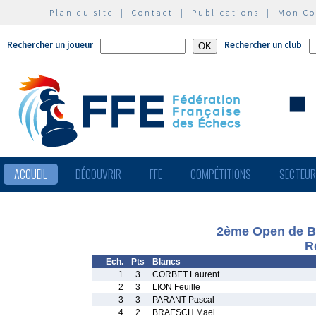
Plan du site
|
Contact
|
Publications
|
Mon C
Rechercher un joueur
Rechercher un club
ACCUEIL
DÉCOUVRIR
FFE
COMPÉTITIONS
SECTEU
2ème Open de Br
R
Ech.
Pts
Blancs
1
3
CORBET Laurent
2
3
LION Feuille
3
3
PARANT Pascal
4
2
BRAESCH Mael