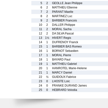
5
2
GEOLLE Jean Philippe
6
2
MATTHIEU Etienne
7
2
PARANT Maelle
8
2
MARTINEZ Luc
9
2
BARBIER Francois
10
2
DALLER Philippe
11
2
MORAL Sacha
12
2
DA SILVA Pascal
13
1½
HIVERT Regis
14
1
DUFRENOY Franck
15
1
BARBIER BAS Romeo
16
1
BORNOT Sebastien
17
1
MORAL Pierre
18
1
BAYARD Paul
19
1
MATTHIEU Gabriel
20
1
HANROTEL Marie-Helene
21
1
MARCY Daniel
22
½
GUIDOUX Fabrice
23
0
LHOSTE Loic
24
0
FRANKE DURAND James
25
0
HEBRARD Volodia