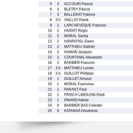
5
3
ACCOURI Pascal
6
3
BLETRY Pascal
7
3
BALLERAT Fabrice
8
2½
VAILLOT Frank
9
2
LARCHEVEQUE Francois
10
2
HIVERT Regis
11
2
MORAL Sacha
12
2
HANROTEL Ewen
13
2
MATTHIEU Gabriel
14
2
HAMAR Jacques
15
2
COURTHIAL Alexandre
16
2
BARBIER Francois
17
1½
MATTHIEU Lucien
18
1½
GUILLOT Philippe
19
1
GUILLET Arnaud
20
1
MORAL Francoise
21
1
PARANT Paul
22
1
FRISCH LIMOUSIN Eliott
23
1
PINARD Adelie
24
0
BARBIER BAS Celestin
25
0
KATANGA Greatness