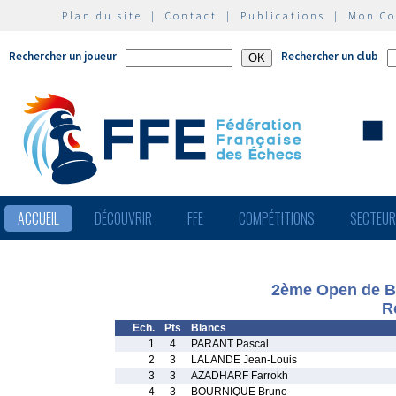
Plan du site
|
Contact
|
Publications
|
Mon C
Rechercher un joueur
Rechercher un club
ACCUEIL
DÉCOUVRIR
FFE
COMPÉTITIONS
SECTEU
2ème Open de Br
R
Ech.
Pts
Blancs
1
4
PARANT Pascal
2
3
LALANDE Jean-Louis
3
3
AZADHARF Farrokh
4
3
BOURNIQUE Bruno