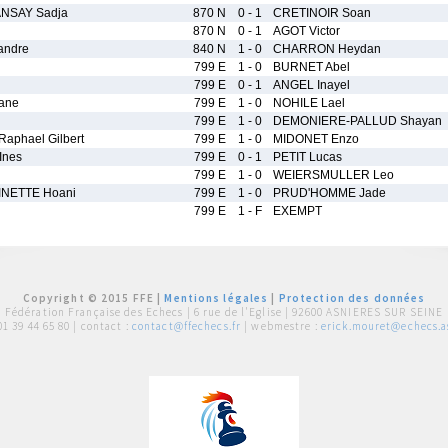
NSAY Sadja
870 N
0 - 1
CRETINOIR Soan
870 N
0 - 1
AGOT Victor
andre
840 N
1 - 0
CHARRON Heydan
799 E
1 - 0
BURNET Abel
799 E
0 - 1
ANGEL Inayel
ane
799 E
1 - 0
NOHILE Lael
799 E
1 - 0
DEMONIERE-PALLUD Shayan
aphael Gilbert
799 E
1 - 0
MIDONET Enzo
nes
799 E
0 - 1
PETIT Lucas
799 E
1 - 0
WEIERSMULLER Leo
NETTE Hoani
799 E
1 - 0
PRUD'HOMME Jade
799 E
1 - F
EXEMPT
Copyright © 2015 FFE |
Mentions légales
|
Protection des données
Fédération Française des Echecs |
6 rue de l'Eglise | 92600 ASNIERES SUR SEINE
01 39 44 65 80
| contact :
contact@ffechecs.fr
| webmestre :
erick.mouret@echecs.as