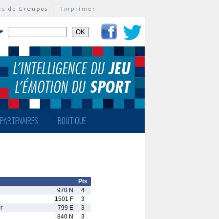
rs de Groupes
|
Imprimer
te
PARTENAIRES
BOUTIQUE
Pts
970 N
4
1501 F
3
r
799 E
3
840 N
3