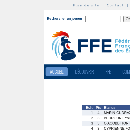
Plan du site
|
Contact
Rechercher un joueur
ACCUEIL
DÉCOUVRIR
FFE
COM
Ech.
Pts
Blancs
1
4
MARIN-CUDRAZ 
2
3
BEDROUNE Youc
3
3
GIACOBBI TORR
4
3
CYPRIENNE FO