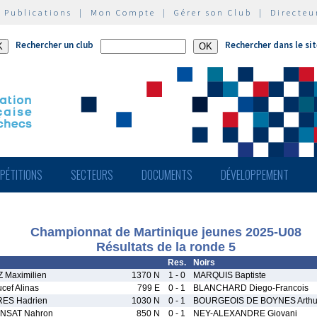
|
Publications
|
Mon Compte
|
Gérer son Club
|
Directeu
Rechercher un club
Rechercher dans le si
PÉTITIONS
SECTEURS
DOCUMENTS
DÉVELOPPEMENT
Championnat de Martinique jeunes 2025-U08
Résultats de la ronde 5
Res.
Noirs
Maximilien
1370 N
1 - 0
MARQUIS Baptiste
ef Alinas
799 E
0 - 1
BLANCHARD Diego-Francois
ES Hadrien
1030 N
0 - 1
BOURGEOIS DE BOYNES Arthu
NSAT Nahron
850 N
0 - 1
NEY-ALEXANDRE Giovani