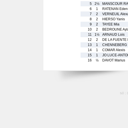
5
2½
MANSCOUR RA
6
1
RATENAN Eden
7
2
VERNEUIL Alex
8
2
HIERSO Yanis
9
2
TAYEE Mia
10
2
BEDROUNE Ayl
11
1½
ARNAUD Lois
12
2
DE LA FUENTE R
13
1
CHENNEBERG I
14
1
COMAR Alexis
15
1
JO LUCE-ANTOI
16
½
DAVOT Marius
tél :