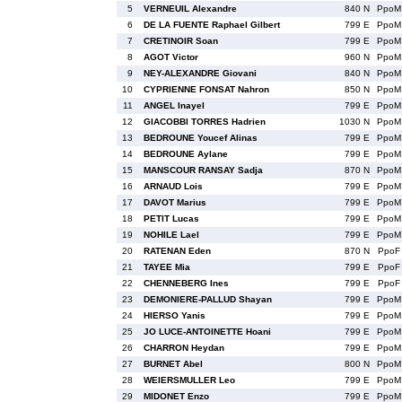
5
VERNEUIL Alexandre
840 N
PpoM
6
DE LA FUENTE Raphael Gilbert
799 E
PpoM
7
CRETINOIR Soan
799 E
PpoM
8
AGOT Victor
960 N
PpoM
9
NEY-ALEXANDRE Giovani
840 N
PpoM
10
CYPRIENNE FONSAT Nahron
850 N
PpoM
11
ANGEL Inayel
799 E
PpoM
12
GIACOBBI TORRES Hadrien
1030 N
PpoM
13
BEDROUNE Youcef Alinas
799 E
PpoM
14
BEDROUNE Aylane
799 E
PpoM
15
MANSCOUR RANSAY Sadja
870 N
PpoM
16
ARNAUD Lois
799 E
PpoM
17
DAVOT Marius
799 E
PpoM
18
PETIT Lucas
799 E
PpoM
19
NOHILE Lael
799 E
PpoM
20
RATENAN Eden
870 N
PpoF
21
TAYEE Mia
799 E
PpoF
22
CHENNEBERG Ines
799 E
PpoF
23
DEMONIERE-PALLUD Shayan
799 E
PpoM
24
HIERSO Yanis
799 E
PpoM
25
JO LUCE-ANTOINETTE Hoani
799 E
PpoM
26
CHARRON Heydan
799 E
PpoM
27
BURNET Abel
800 N
PpoM
28
WEIERSMULLER Leo
799 E
PpoM
29
MIDONET Enzo
799 E
PpoM