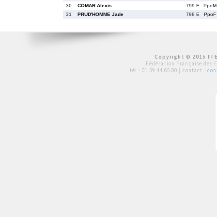
30
COMAR Alexis
799 E
PpoM
31
PRUD'HOMME Jade
799 E
PpoF
Copyright © 2015 FFE
Fédération Française des 
tél :
01 39 44 65 80
| contact :
con