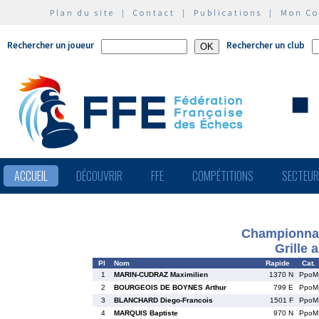
Plan du site
|
Contact
|
Publications
|
Mon C
Rechercher un joueur
Rechercher un club
ACCUEIL
DÉCOUVRIR
FFE
COMPÉTITIONS
SECTEU
Championnat
Grille 
Pl
Nom
Rapide
Cat.
1
MARIN-CUDRAZ Maximilien
1370 N
PpoM
2
BOURGEOIS DE BOYNES Arthur
799 E
PpoM
3
BLANCHARD Diego-Francois
1501 F
PpoM
4
MARQUIS Baptiste
970 N
PpoM