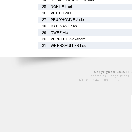
24
NEY-ALEXANDRE Giovani
25
NOHILE Lael
26
PETIT Lucas
27
PRUD'HOMME Jade
28
RATENAN Eden
29
TAYEE Mia
30
VERNEUIL Alexandre
31
WEIERSMULLER Leo
Copyright © 2015 FFE
Fédération Française des 
tél :
01 39 44 65 80
| contact :
con