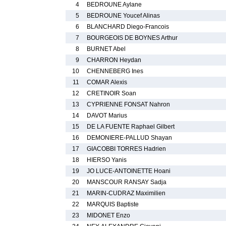
4
BEDROUNE Aylane
5
BEDROUNE Youcef Alinas
6
BLANCHARD Diego-Francois
7
BOURGEOIS DE BOYNES Arthur
8
BURNET Abel
9
CHARRON Heydan
10
CHENNEBERG Ines
11
COMAR Alexis
12
CRETINOIR Soan
13
CYPRIENNE FONSAT Nahron
14
DAVOT Marius
15
DE LA FUENTE Raphael Gilbert
16
DEMONIERE-PALLUD Shayan
17
GIACOBBI TORRES Hadrien
18
HIERSO Yanis
19
JO LUCE-ANTOINETTE Hoani
20
MANSCOUR RANSAY Sadja
21
MARIN-CUDRAZ Maximilien
22
MARQUIS Baptiste
23
MIDONET Enzo