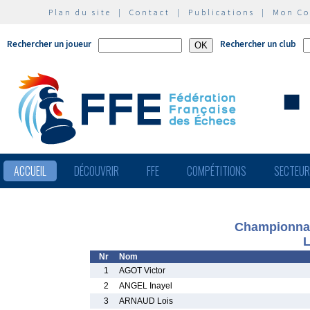
Plan du site
|
Contact
|
Publications
|
Mon C
Rechercher un joueur
Rechercher un club
ACCUEIL
DÉCOUVRIR
FFE
COMPÉTITIONS
SECTEU
Championnat
L
Nr
Nom
1
AGOT Victor
2
ANGEL Inayel
3
ARNAUD Lois