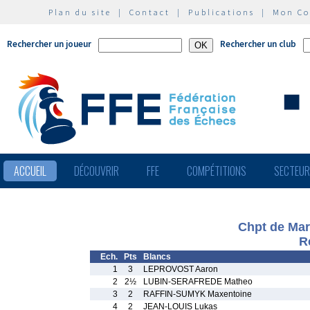
Plan du site
|
Contact
|
Publications
|
Mon C
Rechercher un joueur
Rechercher un club
ACCUEIL
DÉCOUVRIR
FFE
COMPÉTITIONS
SECTEU
Chpt de Mar
R
Ech.
Pts
Blancs
1
3
LEPROVOST Aaron
2
2½
LUBIN-SERAFREDE Matheo
3
2
RAFFIN-SUMYK Maxentoine
4
2
JEAN-LOUIS Lukas