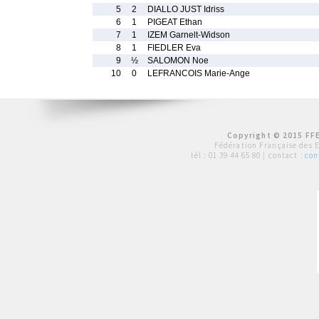
5
2
DIALLO JUST Idriss
6
1
PIGEAT Ethan
7
1
IZEM Garnelt-Widson
8
1
FIEDLER Eva
9
½
SALOMON Noe
10
0
LEFRANCOIS Marie-Ange
Copyright © 2015 FFE
Fédération Française des 
tél :
01 39 44 65 80
| contact :
con