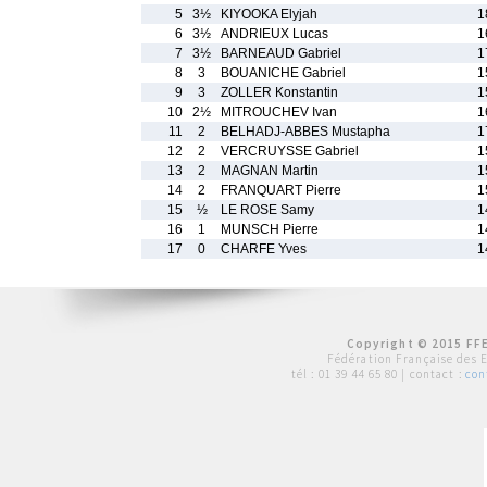
5
3½
KIYOOKA Elyjah
1
6
3½
ANDRIEUX Lucas
1
7
3½
BARNEAUD Gabriel
1
8
3
BOUANICHE Gabriel
1
9
3
ZOLLER Konstantin
1
10
2½
MITROUCHEV Ivan
1
11
2
BELHADJ-ABBES Mustapha
1
12
2
VERCRUYSSE Gabriel
1
13
2
MAGNAN Martin
1
14
2
FRANQUART Pierre
1
15
½
LE ROSE Samy
1
16
1
MUNSCH Pierre
1
17
0
CHARFE Yves
1
Copyright © 2015 FFE
Fédération Française des 
tél :
01 39 44 65 80
| contact :
con