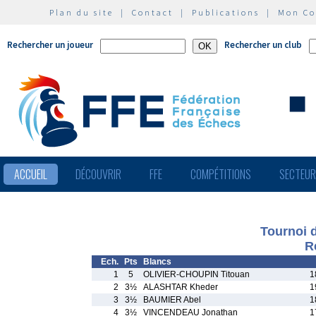
Plan du site
|
Contact
|
Publications
|
Mon C
Rechercher un joueur
Rechercher un club
ACCUEIL
DÉCOUVRIR
FFE
COMPÉTITIONS
SECTEU
Tournoi 
R
Ech.
Pts
Blancs
1
5
OLIVIER-CHOUPIN Titouan
1
2
3½
ALASHTAR Kheder
1
3
3½
BAUMIER Abel
1
4
3½
VINCENDEAU Jonathan
1