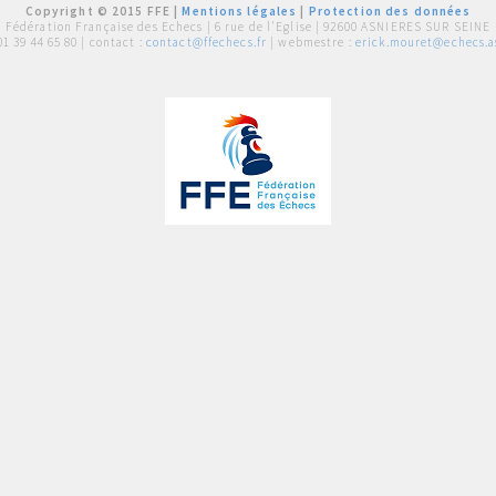
Copyright © 2015 FFE |
Mentions légales
|
Protection des données
Fédération Française des Echecs |
6 rue de l'Eglise | 92600 ASNIERES SUR SEINE
01 39 44 65 80
| contact :
contact@ffechecs.fr
| webmestre :
erick.mouret@echecs.as