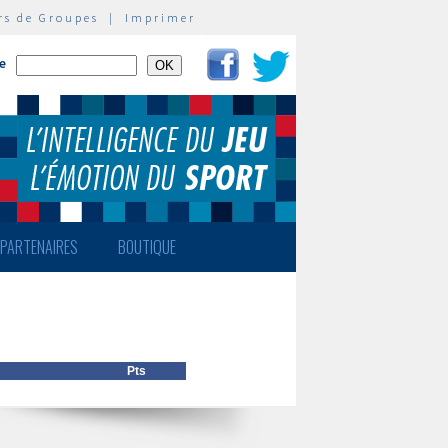
rs de Groupes
|
Imprimer
te
PARTENAIRES
BOUTIQUE
Pts