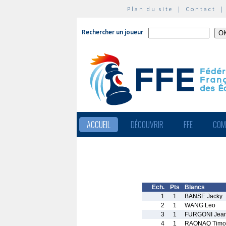
Plan du site
|
Contact
Rechercher un joueur
ACCUEIL
DÉCOUVRIR
FFE
COM
Ech.
Pts
Blancs
1
1
BANSE Jacky
2
1
WANG Leo
3
1
FURGONI Jean
4
1
RAONAQ Timo