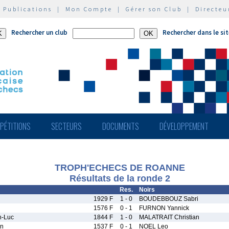
|
Publications
|
Mon Compte
|
Gérer son Club
|
Directeu
Rechercher un club
Rechercher dans le si
PÉTITIONS
SECTEURS
DOCUMENTS
DÉVELOPPEMENT
TROPH'ECHECS DE ROANNE
Résultats de la ronde 2
Res.
Noirs
1929 F
1 - 0
BOUDEBBOUZ Sabri
1576 F
0 - 1
FURNON Yannick
-Luc
1844 F
1 - 0
MALATRAIT Christian
n
1537 F
0 - 1
NOEL Leo