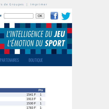
rs de Groupes
|
Imprimer
te
PARTENAIRES
BOUTIQUE
Pts
1541 F
1
1913 F
1
1530 F
1
1783 F
1