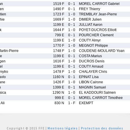
an
1519 F
0 - 1
MOREL CARROT Gabriel
ien
1490 F
0 - 1
FREY Thierry
tien
1723 F
1 - 0
TREMBLAY Jean-Pierre
hie
1669 F
1 - 0
DIMIER Julien
1199 E
0 - 1
JULLIAT Aaron
k
1644 F
1 - 0
POYET-DUCROS Elliott
799 E
0 - 1
POURCHER Clement
1199 E
1 - 0
COUTY Almyr
1770 F
1 - 0
MEGNOT Philippe
tin-Pierre
1748 F
1 - 0
COUDENE-MOULARD Yoan
ne
1199 E
0 - 1
COSTA Marius
gen
1616 F
1 - 0
DUCROS Denis
el
1199 E
0 - 1
COUTY Arnaud
mytro
1478 F
1 - 0
CHALAYER Chris
avlo
1160 N
0 - 1
EPINAT Lisa
ane
1426 F
1 - 0
LIBON Cairone
n
1399 E
0 - 1
MAGNIN Samuel
sica
1290 N
1 - 0
EL KADDOURI Salmen
999 E
0 - 1
MOREL CARROT Timothee
Ali
830 N
1 - F
EXEMPT
Copyright © 2015 FFE |
Mentions légales
|
Protection des données