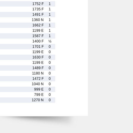
1752 F
1
1735 F
1
1491 F
1
1360 N
1
1662 F
1
1199 E
1
1587 F
1
1400 F
½
1701 F
0
1199 E
0
1630 F
0
1199 E
0
1489 F
0
1180 N
0
1472 F
0
1040 N
0
999 E
0
799 E
0
1270 N
0