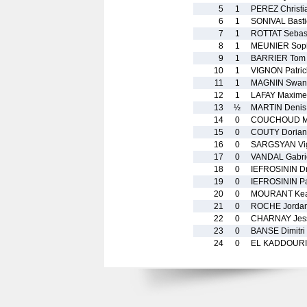
5
1
PEREZ Christi
6
1
SONIVAL Bast
7
1
ROTTAT Sebas
8
1
MEUNIER Sop
9
1
BARRIER Tom
10
1
VIGNON Patric
11
1
MAGNIN Swan
12
1
LAFAY Maxime
13
½
MARTIN Denis
14
0
COUCHOUD Mar
15
0
COUTY Doria
16
0
SARGSYAN Vi
17
0
VANDAL Gabri
18
0
IEFROSININ D
19
0
IEFROSININ P
20
0
MOURANT Ke
21
0
ROCHE Jorda
22
0
CHARNAY Jes
23
0
BANSE Dimitri
24
0
EL KADDOURI 